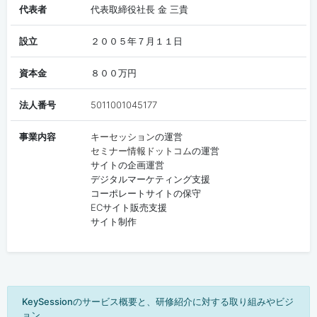
代表者
代表取締役社長 金 三貴
設立
２００５年７月１１日
資本金
８００万円
法人番号
5011001045177
事業内容
キーセッション
の運営
セミナー情報ドットコム
の運営
サイトの企画運営
デジタルマーケティング支援
コーポレートサイトの保守
ECサイト販売支援
サイト制作
KeySessionのサービス概要と、研修紹介に対する取り組みやビジ
ョン。