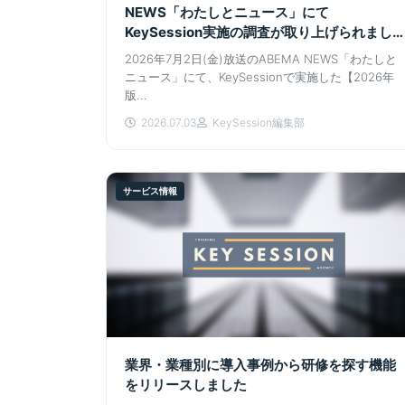
NEWS「わたしとニュース」にて
KeySession実施の調査が取り上げられまし
た
2026年7月2日(金)放送のABEMA NEWS「わたしと
ニュース」にて、KeySessionで実施した【2026年
版...
2026.07.03
KeySession編集部
サービス情報
業界・業種別に導入事例から研修を探す機能
をリリースしました