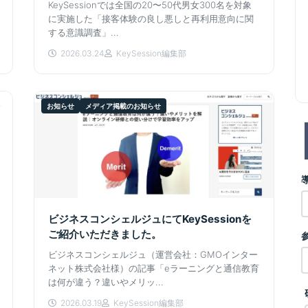
KeySessionでは全国の20〜50代男女300名を対象
に実施した「接客体験の良し悪しと再利用意向に関
する意識調査」...
2026.03.24
KeySession編集部
お知らせ
メディア掲載のお知らせ
ビジネスコンシェルジュにてKeySessionを
ご紹介いただきました。
ビジネスコンシェルジュ（運営会社：GMOインター
ネット株式会社様）の記事「eラーニングと通信教育
は何が違う？違いやメリッ...
2026.03.19
KeySession編集部