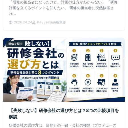
「研修の担当者になったけど、計画の仕方がわからない」 「研修
計画を立てるポイントを知りたい」 研修の担当者に突然抜擢さ
れ...
2026.04.24
KeySession編集部
研修を探す
【失敗しない】研修会社の選び方とは？8つの比較項目を
解説
研修会社の選び方は、目的との一致・会社の種類（プロデュース