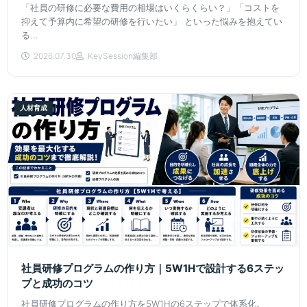
「社員の研修に必要な費用の相場はいくらくらい？」「コストを
抑えて予算内に希望の研修を行いたい」 といった悩みを抱えてい
る...
2026.07.30
KeySession編集部
人材育成
社員研修プログラムの作り方｜5W1Hで設計する6ステッ
プと成功のコツ
社員研修プログラムの作り方を5W1Hの6ステップで体系化。