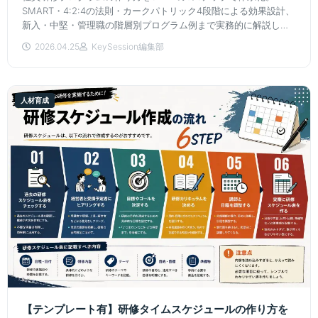
SMART・4:2:4の法則・カークパトリック4段階による効果設計、
新入・中堅・管理職の階層別プログラム例まで実務的に解説しま
す。
2026.04.25
KeySession編集部
人材育成
【テンプレート有】研修タイムスケジュールの作り方を