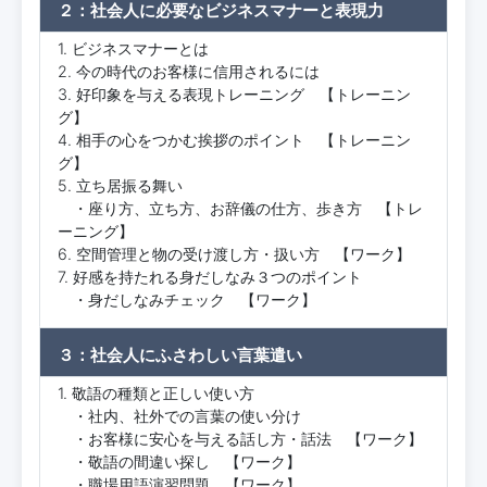
２：社会人に必要なビジネスマナーと表現力
1. ビジネスマナーとは
2. 今の時代のお客様に信用されるには
3. 好印象を与える表現トレーニング 【トレーニン
グ】
4. 相手の心をつかむ挨拶のポイント 【トレーニン
グ】
5. 立ち居振る舞い
・座り方、立ち方、お辞儀の仕方、歩き方 【トレ
ーニング】
6. 空間管理と物の受け渡し方・扱い方 【ワーク】
7. 好感を持たれる身だしなみ３つのポイント
・身だしなみチェック 【ワーク】
３：社会人にふさわしい言葉遣い
1. 敬語の種類と正しい使い方
・社内、社外での言葉の使い分け
・お客様に安心を与える話し方・話法 【ワーク】
・敬語の間違い探し 【ワーク】
・職場用語演習問題 【ワーク】