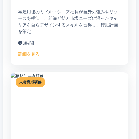
りプロジェクト・共著）／日本能率協会マネジメントセンター
「ちょっと便利なパソコン術」納税月報（法人版）連載・平成
再雇用後のミドル・シニア社員が自身の強みやリソ
25年4月号～平成30年3月／納税協会連合会
ースを棚卸し、組織期待と市場ニーズに沿ったキャ
リアを自らデザインするスキルを習得し、行動計画
●実 績 SMBCコンサルティング株式会社、みずほリサーチ
を策定
&テクノロジーズ株式会社、三菱UFJリサーチ＆コンサルティ
ング株式会社、りそな総合研究所株式会社、一般財団法人静岡
6時間
経済研究所、一般財団法人北陸経済研究所、公益財団法人九州
生産性本部、株式会社NCBリサーチ＆コンサルティング、銀
詳細を見る
行、農業協同組合、油槽所運営会社、電力会社、一般ガス供給
会社、システム開発会社、通信販売会社、ドラッグストア運営
会社、住宅メーカー、医薬品メーカー、電気機器メーカー、精
密機器メーカー、電子部品メーカー、特殊ガラスメーカー、空
人材育成研修
間移動システムメーカー、総合病院、介護サービス事業所、保
険代理店、教育委員会、商工会議所、自治体 他多数