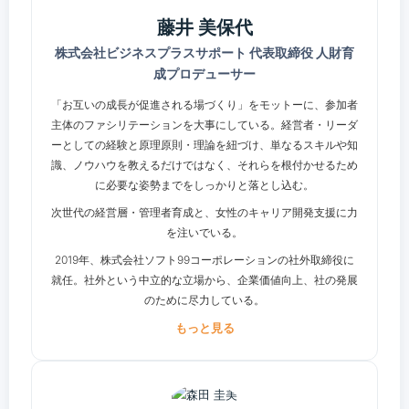
藤井 美保代
株式会社ビジネスプラスサポート 代表取締役 人財育
成プロデューサー
「お互いの成長が促進される場づくり」をモットーに、参加者
主体のファシリテーションを大事にしている。経営者・リーダ
ーとしての経験と原理原則・理論を紐づけ、単なるスキルや知
識、ノウハウを教えるだけではなく、それらを根付かせるため
に必要な姿勢までをしっかりと落とし込む。
次世代の経営層・管理者育成と、女性のキャリア開発支援に力
を注いでいる。
2019年、株式会社ソフト99コーポレーションの社外取締役に
就任。社外という中立的な立場から、企業価値向上、社の発展
のために尽力している。
もっと見る
●経 歴 ・大学卒業後、ソニー関連の人材育成会社にて、組織
活性化の研修業務に従事 ・2002年 株式会社ビジネスプラス
サポート設立 「輝く人財づくりを支援する」を理念に、人
と組織が豊かで幸せになることを 実現するための研修・コ