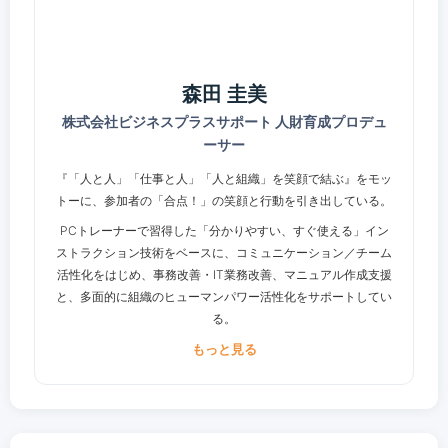
ンサルティングを、これまでに約1,000社以上で展開 ・2021
年 一般社団法人フリーリーライフクエイト設立。個人が学ぶ
場づくりを展開
●担当分野 ◆階層別（経営層／管理者／リーダー／中堅社員
森田 圭美
／女性社員／新入社員） ◆女性活躍支援（キャリアデザイン
株式会社ビジネスプラスサポート 人財育成プロデュ
／リーダー養成／ビジネススキル） ◆ビジネススキル（業務
ーサー
改善／ミスゼロ／タイムマネジメント／論理的思考） ◆ヒュ
ーマンスキル（コミュニケーション／チームビルディング／モ
『「人と人」「仕事と人」「人と組織」を笑顔で結ぶ』をモッ
チベーションマネジメント／人間力向上） ◆組織開発
トーに、参加者の「合点！」の笑顔と行動を引き出している。
●出 版 ◆著書 『失敗を未然に防ぐ 仕事のミスゼロ100の法
PCトレーナーで習得した「分かりやすい、すぐ使える」イン
則』 日本能率協会マネジメントセンター 『仕事で「ミスを
ストラクション技術をベースに、コミュニケーション／チーム
しない人」と「ミスをする人」の習慣』 明日香出版社 『新
活性化をはじめ、事務改善・IT業務改善、マニュアル作成支援
人のための「仕事のミスゼロ」チェックリスト50』 同文舘出
と、多面的に組織のヒューマンパワー活性化をサポートしてい
版 『早く帰りたい! 仕事術 3時間分のムダがなくなる30のコ
る。
ツ』 日本能率協会マネジメントセンター 『仕事ができて、
もっと見る
なぜか愛される女（ひと）の8つの習慣』 SBクリエイティ
●経 歴 ◆大学卒業後、秘書・学会事務職を経て、1996年
ブ 『事務の仕事がムリなくミスなくはかどる本～仕事を効
より人材教育企業に勤務。 IT（Microsoft製品オフィシャル
率化する88の小さな工夫～』 日本能率協会マネジメントセン
トレーナー）分野から講師業をスタートし、研修プログラムの
ター 『「事務ミスゼロ」の仕事術～とにかく簡単！ミスをと
企画、インストラクター育成に従事 ◆2011年 ㈱ビジネス