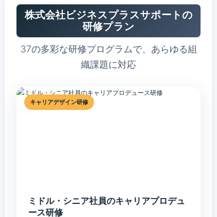
ことん防ぐ50の小ワザ～』 日本能率協会マネジメントセンタ
プラスサポートに参画、人財育成プロデューサーとして現在に
ー 『今日からできる！日常業務の事務改善』 清文社 ／
株式会社ビジネスプラスサポートの
至る ◆2016年 組織変革プロセスファシリテーター 認定
『事務職のためのミスゼロ仕事術』 アイ・イーシー
◆2020年 ITコーディネータ 認定
研修プラン
●実 績 SMBCコンサルティング株式会社、みずほリサーチ&
●担当分野 ◆階層別（新入社員／中堅社員／リーダー／管理
37の多彩な研修プログラムで、あらゆる組
テクノロジーズ株式会社、三菱UFJリサーチ＆コンサルティン
者） ◆ビジネススキル研修（業務改善／プレゼンテーション
グ株式会社、りそな総合研究所株式会社、 株式会社いよぎん
スキル／ミスゼロ） ◆組織変革（マニュアル作成／業務とチ
織課題に対応
地域経済研究センター、株式会社NCBリサーチ&コンサルティ
ームの見える化） ◆PCスキル改善（Excel／Word／
ング、株式会社紀陽銀行、株式会社自然総研、株式会社日本経
PowerPoint／ビジネスメール） ◆ヒューマンスキル（コミュ
済新聞社、 株式会社三十三総研、株式会社百五総合研究所、
ニケーション／チームビルディング） ◆女性活躍支援（キャ
一般財団法人静岡経済研究所、一般財団法人長野経済研究所、
キャリアデザイン研修
リア支援／ワーク・ライフ・マネジメント／リーダー要請）
一般財団法人北陸経済研究所、 公益財団法人九州生産性本
●出版物 ◆著書 『いまさら聞けないパソコン仕事の効率アッ
部、四国生産性本部、産業機械メーカー、住宅設備機器メーカ
プ50』 同文舘出版 『Wordで誰でもつくれる! 本当に使える
ー、情報通信エンジニアリング会社、通信販売会社、証券会
業務マニュアル作成のルール』 同文館出版
社、 総合商社、鞄製造・販売会社、不動産管理・販売会社、
●資 格 ・ITコーディネーター ・組織変革プロセス ファシ
監査法人、特許事務所、銀行、労働金庫、信用金庫、信用組
リテーター
合、放送局、自治体、省庁、 商工会・商工会議所、大学、社
会福祉法人、総合病院 他多数
●執 筆 「事務ミスゼロ」の仕事術 （藤井 美保代・著）／
日本能率協会マネジメントセンター 5章「ミスを防ぎ、効率
ミドル・シニア社員のキャリアプロデュ
をアップさせる13のフォーマット」作成協力 「営業力強化マ
ニュアル」 ／清文社 「叱らない」で部下を育てる技術（叱
ース研修