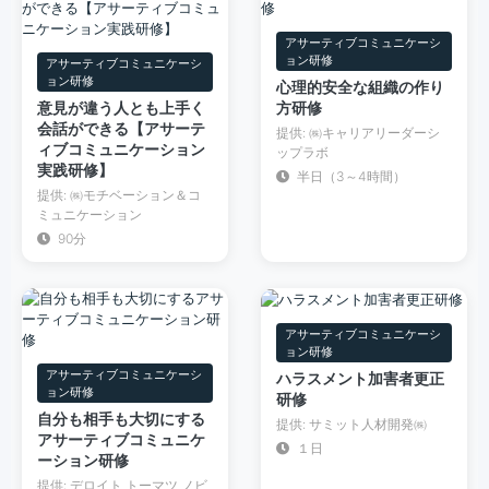
アサーティブコミュニケーシ
ョン研修
アサーティブコミュニケーシ
ョン研修
心理的安全な組織の作り
意見が違う人とも上手く
方研修
会話ができる【アサーテ
提供: ㈱キャリアリーダーシ
ィブコミュニケーション
ップラボ
実践研修】
半日（3～4時間）
提供: ㈱モチベーション＆コ
ミュニケーション
90分
アサーティブコミュニケーシ
ョン研修
アサーティブコミュニケーシ
ハラスメント加害者更正
ョン研修
研修
自分も相手も大切にする
提供: サミット人材開発㈱
アサーティブコミュニケ
１日
ーション研修
提供: デロイト トーマツ ノビ