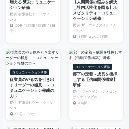
増える 繁栄コミュニケー
【人間関係の悩みを解決
ション研修
し社内活性化を図る】ホ
スピタリティ・コミュニ
提供: 有限会社ケー・ウィッ
ケーション研修
シュ
提供: ザ・ホスピタリティチ
90分 / 3時間 / 6時間 / 3日
ーム㈱
間
3時間 または 6時間
コミュニケーション研修
コミュニケーション研修
部下の定着～成長を後押
従業員のやる気を引き出
しする【信頼関係構築】
すリーダーの極意 ～コ
研修
ミュニケーション報酬の
提供: ヴォケイション・コン
力～
サルティング㈱
提供: 有限会社ケー・ウィッ
4時間
シュ
90分～180分