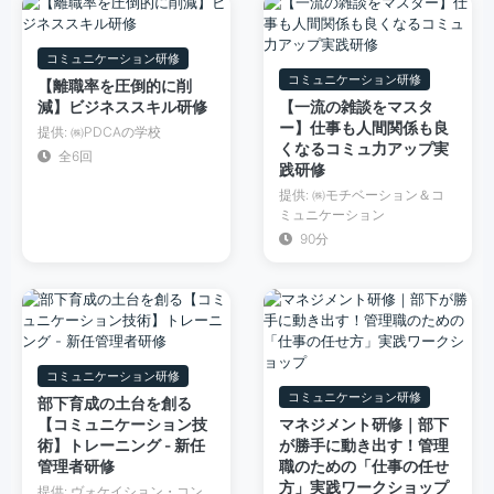
コミュニケーション研修
コミュニケーション研修
【離職率を圧倒的に削
減】ビジネススキル研修
【一流の雑談をマスタ
ー】仕事も人間関係も良
提供: ㈱PDCAの学校
くなるコミュ力アップ実
全6回
践研修
提供: ㈱モチベーション＆コ
ミュニケーション
90分
コミュニケーション研修
コミュニケーション研修
部下育成の土台を創る
【コミュニケーション技
マネジメント研修｜部下
術】トレーニング - 新任
が勝手に動き出す！管理
管理者研修
職のための「仕事の任せ
方」実践ワークショップ
提供: ヴォケイション・コン