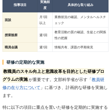
実施頻
指導項目
具体的な取り組み
度
月1回
業務状況の確認、メンタルヘルスチ
面談
以上
ェック
教育活動の質の確認、生徒との関係
授業観察
週1回
性の把握
職員会議
週1回
情報共有、課題の早期発見
研修の定期的な実施
教職員のスキル向上と意識改革を目的とした研修プロ
グラムの実施
が重要です。文部科学省が示す「
教員研
修の在り方について
」に基づき、計画的な研修を実施し
ます。
特に以下の項目に重点を置いた研修を定期的に実施する