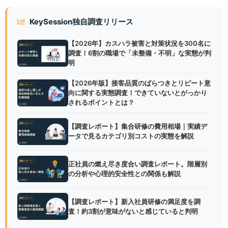
KeySession独自調査リリース
【2026年】カスハラ被害と対策状況を300名に
調査！6割の職場で「未整備・不明」な実態が判
明
【2026年版】接客品質のばらつきとリピート意
向に関する実態調査！できていないとがっかり
されるポイントとは？
【調査レポート】集合研修の費用相場｜実績デ
ータで見るカテゴリ別コストの実態を解説
正社員の燃え尽き度合い調査レポート。階層別
の分析や心理的安全性との関係も解説
【調査レポート】新入社員研修の満足度を調
査！約3割が意味がないと感じていると判明