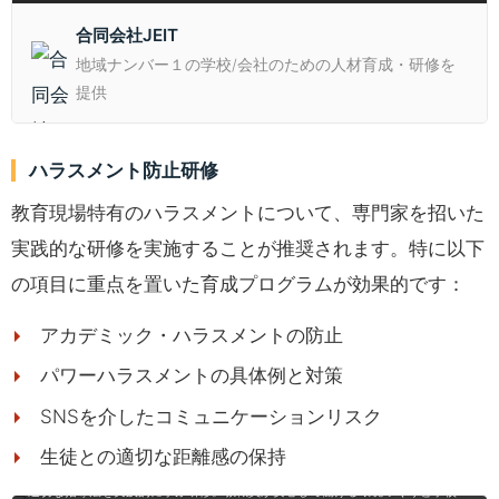
合同会社JEIT
地域ナンバー１の学校/会社のための人材育成・研修を
提供
ハラスメント防止研修
教育現場特有のハラスメントについて、専門家を招いた
実践的な研修を実施することが推奨されます。特に以下
の項目に重点を置いた育成プログラムが効果的です：
アカデミック・ハラスメントの防止
パワーハラスメントの具体例と対策
SNSを介したコミュニケーションリスク
【学校・教育現場向け】階層別ハラスメント研修
生徒との適切な距離感の保持
学校現場で起こりやすいパワハラ・暴言・マタハラ等の定義と境界線を理解し、
適切な指導法を実践的に学ぶ研修。教職員が安心して働ける環境づくりと学校の