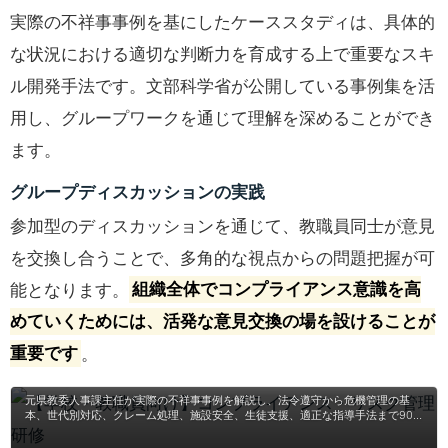
実際の不祥事事例を基にしたケーススタディは、具体的
な状況における適切な判断力を育成する上で重要なスキ
ル開発手法です。文部科学省が公開している事例集を活
用し、グループワークを通じて理解を深めることができ
ます。
グループディスカッションの実践
参加型のディスカッションを通じて、教職員同士が意見
を交換し合うことで、多角的な視点からの問題把握が可
能となります。
組織全体でコンプライアンス意識を高
めていくためには、活発な意見交換の場を設けることが
重要です
。
【学校・教職員向け】コンプライアンス・リスク管
理研修
元県教委人事課主任が実際の不祥事事例を解説し、法令遵守から危機管理の基
本、世代別対応、クレーム処理、施設安全、生徒支援、適正な指導手法まで90
～180分の講義＆ワークで実践指導。学校運営の安定化を促進し、教職員の自覚
を醸成、地域・保護者からの信頼向上を図ります。