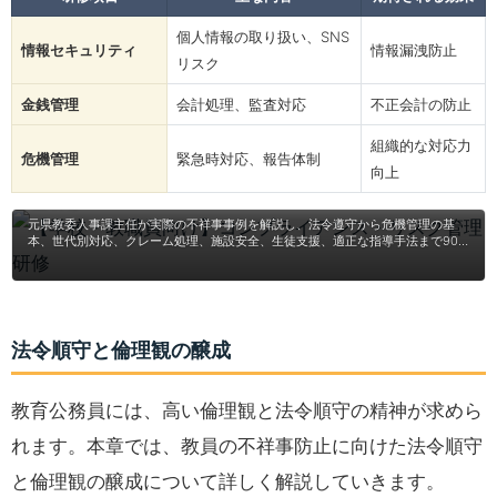
個人情報の取り扱い、SNS
情報セキュリティ
情報漏洩防止
リスク
金銭管理
会計処理、監査対応
不正会計の防止
組織的な対応力
危機管理
緊急時対応、報告体制
【学校・教職員向け】コンプライアンス・リスク管
向上
理研修
元県教委人事課主任が実際の不祥事事例を解説し、法令遵守から危機管理の基
本、世代別対応、クレーム処理、施設安全、生徒支援、適正な指導手法まで90
～180分の講義＆ワークで実践指導。学校運営の安定化を促進し、教職員の自覚
を醸成、地域・保護者からの信頼向上を図ります。
法令順守と倫理観の醸成
教育公務員には、高い倫理観と法令順守の精神が求めら
れます。本章では、教員の不祥事防止に向けた法令順守
と倫理観の醸成について詳しく解説していきます。