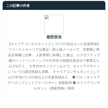
この記事の作者
老田宗夫
【キャリアコンサルタントとして5,000名以上への支援実績】
ファーストキャリアは東証一部上場メーカーで、営業職と商
品企画職に従事。 人財業界に転職した後は、エグゼクティブ
層のへッドハンティングや大学生の就職支援会社で事業立ち
上げを行う。 大学内やオンラインなどで、キャリアデザイン
についての講演実績も多数。 キャリアコンサルタントとして
は20年強で5,000名以上の支援実績あり。 ■ CDA（キャリア
デベロップメントアドバイザー）資格取得 ■ キャリアコンサ
ルタント（国家資格）取得