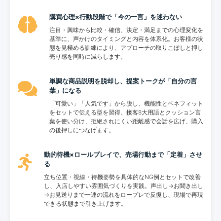
購買心理×行動段階で「今の一言」を迷わない
注目・興味から比較・確信、決定・満足までの心理変化を
基準に、声かけのタイミングと内容を体系化。お客様の状
態を見極める訓練により、アプローチの取りこぼしと押し
売り感を同時に減らします。
単調な商品説明を脱却し、提案トークが「自分の言
葉」になる
「可愛い」「人気です」から脱し、機能性とベネフィット
をセットで伝える型を習得。接客8大用語とクッション言
葉を使い分け、拒絶されにくい距離感で会話を広げ、購入
の後押しにつなげます。
動的待機×ロールプレイで、売場行動まで「定着」させ
る
立ち位置・視線・待機姿勢を具体的なNG例とセットで改善
し、入店しやすい雰囲気づくりを実践。声出し→お聞き出し
→お見送りまで一連の流れをロープレで反復し、現場で再現
できる状態まで引き上げます。