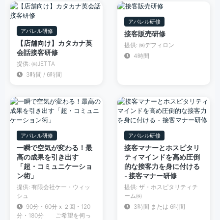
アパレル研修
アパレル研修
接客販売研修
【店舗向け】カタカナ英
提供: ㈱デフィロン
会話接客研修
4時間
提供: ㈱JETTA
3時間 / 6時間
アパレル研修
アパレル研修
一瞬で空気が変わる！最
接客マナーとホスピタリ
高の成果を引き出す
ティマインドを高め圧倒
「超・コミュニケーショ
的な接客力を身に付ける
ン術」
- 接客マナー研修
提供: 有限会社ケー・ウィッ
提供: ザ・ホスピタリティチ
シュ
ーム㈱
90分・60分ｘ２回・120
3時間 または 6時間
分・180分 ご希望を伺っ