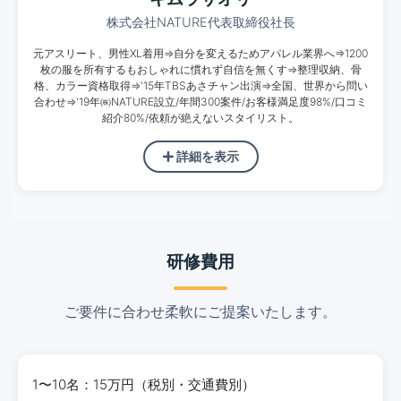
株式会社NATURE代表取締役社長
元アスリート、男性XL着用⇒自分を変えるためアパレル業界へ⇒1200
枚の服を所有するもおしゃれに慣れず自信を無くす⇒整理収納、骨
格、カラー資格取得⇒'15年TBSあさチャン出演⇒全国、世界から問い
合わせ⇒'19年㈱NATURE設立/年間300案件/お客様満足度98%/口コミ
紹介80%/依頼が絶えないスタイリスト。
詳細を表示
研修費用
ご要件に合わせ柔軟にご提案いたします。
1〜10名：15万円（税別・交通費別）