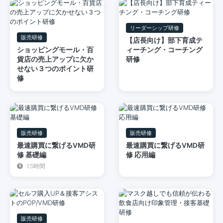
リーダーシップ研修
販売研修
【店長向け】部下育成テ
ショッピングモール・百
ィーチング・コーチング
貨店の売上アップに欠か
研修
せない３つのポイント研
修
販売研修
販売研修
最速購買に繋げるVMD研
最速購買に繋げるVMD研
修 基礎編
修 応用編
1.5時間
販売研修