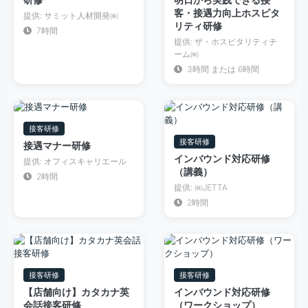
研修
客・接遇力向上ホスピタ
提供: サミット人材開発㈱
リティ研修
7時間
提供: ザ・ホスピタリティチ
ーム㈱
3時間 または 6時間
接客研修
接客研修
接遇マナー研修
インバウンド対応研修
提供: オフィスキャリエール
（講義）
2時間
提供: ㈱JETTA
2時間
接客研修
接客研修
【店舗向け】カタカナ英
インバウンド対応研修
会話接客研修
（ワークショップ）