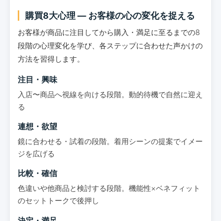
購買8大心理 ― お客様の心の変化を捉える
お客様が商品に注目してから購入・満足に至るまでの8
段階の心理変化を学び、各ステップに合わせた声かけの
方法を習得します。
注目・興味
入店〜商品へ視線を向ける段階。動的待機で自然に迎え
る
連想・欲望
鏡に合わせる・試着の段階。着用シーンの提案でイメー
ジを広げる
比較・確信
色違いや他商品と検討する段階。機能性×ベネフィット
のセットトークで後押し
決定・満足