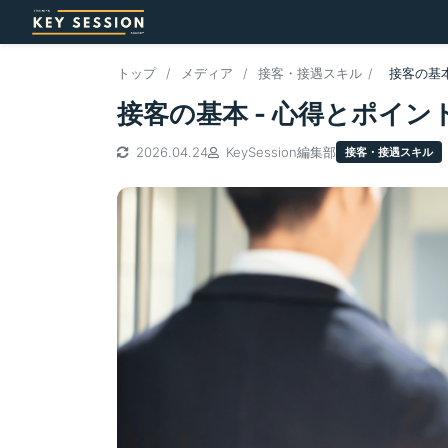
トップ
/
メディア
/
接客・接遇スキル
/
接客の基本
接客の基本 - 心得とポイ
2026.04.24
KeySession編集部
接客・接遇スキル