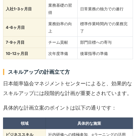
業務基礎の習
入社1-3ヶ月目
日常業務の独力での遂行
得
業務効率の向
標準作業時間内での業務完
4-6ヶ月目
上
了
7-9ヶ月目
チーム貢献
部門目標への寄与
10-12ヶ月目
次年度準備
後輩指導の準備
スキルアップの計画立て方
日本能率協会マネジメントセンターによると、効果的な
スキルアップには段階的な計画が重要とされています。
具体的な計画立案のポイントは以下の通りです：
領域
具体的な施策
ビジネススキル
社内研修への積極参加、eラーニングの活用