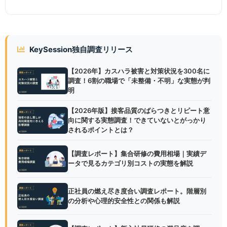
KeySession独自調査リリース
【2026年】カスハラ被害と対策状況を300名に
調査！6割の職場で「未整備・不明」な実態が判
明
【2026年版】接客品質のばらつきとリピート意
向に関する実態調査！できていないとがっかり
されるポイントとは？
【調査レポート】集合研修の費用相場｜実績デ
ータで見るカテゴリ別コストの実態を解説
正社員の燃え尽き度合い調査レポート。階層別
の分析や心理的安全性との関係も解説