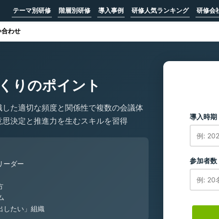
テーマ別研修
階層別研修
導入事例
研修人気ランキング
研修会
い合わせ
くりのポイント
識した適切な頻度と関係性で複数の会議体
導入時期
意思決定と推進力を生むスキルを習得
参加者数
リーダー
方
ム
出したい」組織