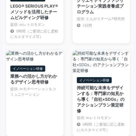
クリエイティブファシリ
LEGO® SERIOUS PLAY®
テーション実践者養成プ
メソッドを活用したチー
ログラム
ムビルディング研修
提供: とんがりチーム®︎研究所
提供: ㈱レトロモダン
2日間
6時間（ご要望に応じ柔軟
にカスタマイズ可）
イノベーション研修
業務への活かし方がわか
イノベーション研修
るデザイン思考研修
持続可能な未来をデザイ
提供: ㈱モチベーション＆コ
ンする：専門家の知見か
ミュニケーション
ら導く「自社×SDGs」の
アクションプラン策定研
修
提供: ㈱レトロモダン
6時間（ご要望に応じ柔軟
にカスタマイズ可）