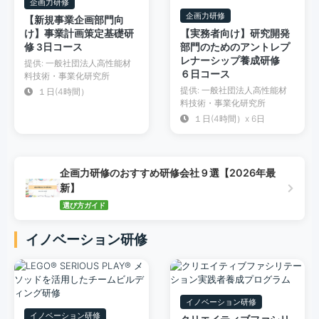
企画力研修
企画力研修
【新規事業企画部門向
け】事業計画策定基礎研
【実務者向け】研究開発
修 3日コース
部門のためのアントレプ
レナーシップ養成研修
提供: 一般社団法人高性能材
６日コース
料技術・事業化研究所
提供: 一般社団法人高性能材
１日(4時間）
料技術・事業化研究所
１日(4時間）x 6日
企画力研修のおすすめ研修会社９選【2026年最
新】
選び方ガイド
イノベーション研修
イノベーション研修
イノベーション研修