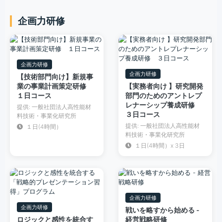
企画力研修
企画力研修
企画力研修
【技術部門向け】新規事
業の事業計画策定研修
【実務者向け 】研究開発
１日コース
部門のためのアントレプ
レナーシップ養成研修
提供: 一般社団法人高性能材
３日コース
料技術・事業化研究所
提供: 一般社団法人高性能材
１日(4時間）
料技術・事業化研究所
１日(4時間）x 3日
企画力研修
企画力研修
戦いを略すから始める -
ロジックと感性を統合す
経営戦略研修