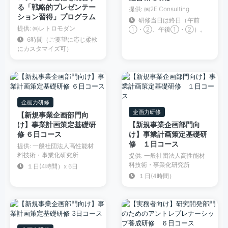
る「戦略的プレゼンテー
提供: ㈱2E Consulting
ション習得」プログラム
研修当日は終日（午前
提供: ㈱レトロモダン
①・②、午後①・②）。
6時間（ご要望に応じ柔軟
にカスタマイズ可）
企画力研修
企画力研修
【新規事業企画部門向
け】事業計画策定基礎研
【新規事業企画部門向
修 ６日コース
け】事業計画策定基礎研
修 １日コース
提供: 一般社団法人高性能材
料技術・事業化研究所
提供: 一般社団法人高性能材
料技術・事業化研究所
１日(4時間）x 6日
１日(4時間）