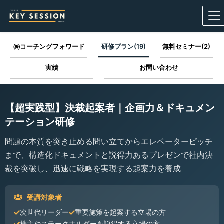
㈱コーチングフォワード
研修プラン(19)
無料セミナー(2)
実績
お問い合わせ
【超実践型】決裁起案者｜企画力＆ドキュメン
テーション研修
問題の本質を突き止める問い立てからエレベーターピッチ
まで、構造化ドキュメントと説得力あるプレゼンで社内決
裁を突破し、迅速に戦略を実現する起案力を養成
受講対象者
次世代リーダー
重要施策を起案する立場の方
株主やステークホルダーを説得する立場の方