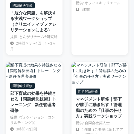
提供: オフィスキャリエール
問題解決研修
2時間
「厄介な問題」を解決す
る実践ワークショップ
（クリエイティブファシ
リテーションによる）
提供: とんがりチーム®︎研究所
2時間 × 3〜4回｜1〜3ヶ
月
問題解決研修
問題解決研修
部下育成の効果を持続さ
せる【問題解決技術】ト
マネジメント研修｜部下
レーニング - 新任管理者
が勝手に動き出す！管理
研修
職のための「仕事の任せ
方」実践ワークショップ
提供: ヴォケイション・コン
サルティング㈱
提供: 合同会社笑人士
3時間×2日間
4時間（ご要望に応じてア