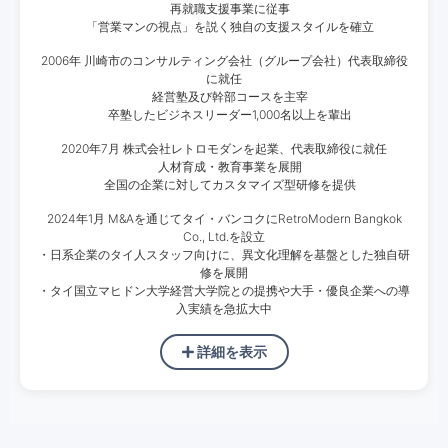
再就職支援事業に従事
「営業マンの視点」を説く独自の支援スタイルを確立
2006年 川崎市のコンサルティング会社（グループ会社）代表取締役
に就任
経営塾及び幹部コースを主宰
卒塾したビジネスリーダー1,000名以上を輩出
2020年7月 株式会社レトロモダンを起業、代表取締役に就任
人材育成・教育事業を展開
全国の企業に対してカスタマイズ型研修を提供
2024年1月 M&Aを通じてタイ・バンコクにRetroModern Bangkok
Co., Ltd.を設立
・日系企業のタイ人スタッフ向けに、異文化理解を基盤とした独自研
修を展開
・タイ国立マヒドン大学経営大学院との提携や大手・優良企業への導
入実績を急拡大中
詳細を表示