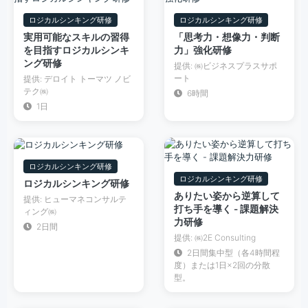
ロジカルシンキング研修
ロジカルシンキング研修
実用可能なスキルの習得
「思考力・想像力・判断
を目指すロジカルシンキ
力」強化研修
ング研修
提供: ㈱ビジネスプラスサポ
ート
提供: デロイト トーマツ ノビ
テク㈱
6時間
1日
ロジカルシンキング研修
ロジカルシンキング研修
ロジカルシンキング研修
ありたい姿から逆算して
提供: ヒューマネコンサルテ
打ち手を導く - 課題解決
ィング㈱
力研修
2日間
提供: ㈱2E Consulting
2日間集中型（各4時間程
度）または1日×2回の分散
型。