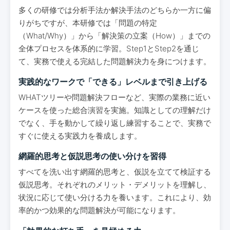
多くの研修では分析手法か解決手法のどちらか一方に偏
りがちですが、本研修では「問題の特定
（What/Why）」から「解決策の立案（How）」までの
全体プロセスを体系的に学習。Step1とStep2を通じ
て、実務で使える完結した問題解決力を身につけます。
実践的なワークで「できる」レベルまで引き上げる
WHATツリーや問題解決フローなど、実際の業務に近い
ケースを使った総合演習を実施。知識としての理解だけ
でなく、手を動かして繰り返し練習することで、実務で
すぐに使える実践力を養成します。
網羅的思考と仮説思考の使い分けを習得
すべてを洗い出す網羅的思考と、仮説を立てて検証する
仮説思考。それぞれのメリット・デメリットを理解し、
状況に応じて使い分ける力を養います。これにより、効
率的かつ効果的な問題解決が可能になります。