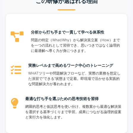
この研修が選ばれる理由
分析から打ち手まで一貫して学べる体系性
問題の特定（What/Why）から解決策立案（How）まで
を一つの流れとして習得でき、思いつきではなく論理的
に最適解へ導く力が身につきます。
実務レベルまで高めるワーク中心のトレーニング
WHATツリーや問題解決フローなど、実際の業務を想定し
た演習で“できる”状態まで定着。即現場で活かせる実践的
な問題解決力が養われます。
最適な打ち手を選ぶための思考技術を習得
網羅的思考と仮説思考を使い分け、複数案から最適な解決策
を選択する基準づくりまで学習。成果につながる論理的提案
と実行力を強化します。