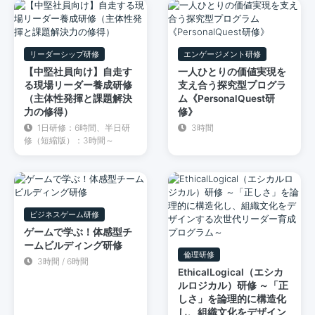
リーダーシップ研修
エンゲージメント研修
【中堅社員向け】自走す
一人ひとりの価値実現を
る現場リーダー養成研修
支え合う探究型プログラ
（主体性発揮と課題解決
ム《PersonalQuest研
力の修得）
修》
1日研修：6時間、半日研
3時間
修（短縮版）：3時間～
ビジネスゲーム研修
ゲームで学ぶ！体感型チ
ームビルディング研修
倫理研修
3時間 / 6時間
EthicalLogical（エシカ
ルロジカル）研修 ～「正
しさ」を論理的に構造化
し、組織文化をデザイン