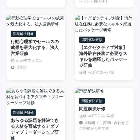
レンジ可能です）
問題解決研修
問題解決研修
行動心理学でセールスの
成果を最大化する、法人
【エグゼクティブ対象】
営業研修
海外駐在任務に必要なス
キルを網羅したパッケー
提供: ㈱デフィロン
ジ研修
6時間
提供: ㈱J-グローバル
問題解決研修
問題解決研修
問題解決研修
提供: ㈱PDCAの学校
あらゆる課題を解決でき
4時間（ご要望に合わせて
る人材を育成するアダプ
ご調整が可能です）
ティブリーダーシップ研
修