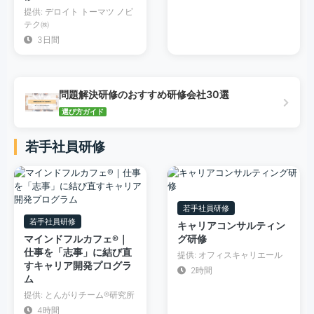
提供: デロイト トーマツ ノビ
テク㈱
3日間
問題解決研修のおすすめ研修会社30選
選び方ガイド
若手社員研修
若手社員研修
若手社員研修
キャリアコンサルティン
マインドフルカフェ®︎｜
グ研修
仕事を「志事」に結び直
提供: オフィスキャリエール
すキャリア開発プログラ
2時間
ム
提供: とんがりチーム®︎研究所
4時間