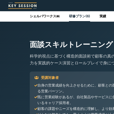
シェルパワークス㈱
研修プラン(6)
実績
面談スキルトレーニング
科学的視点に基づく構造的面談術で顧客の真
力を実践的ケース演習とロールプレイで身に
受講対象者
自身の営業成績を向上させるために、顧客との
る営業パーソン。
既に営業経験があるが、自社製品やサービスに
いるキャリア採用者。
顧客の課題やニーズを構造的に理解し、より効