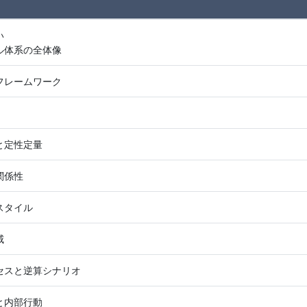
い
ル体系の全体像
フレームワーク
と定性定量
関係性
スタイル
威
セスと逆算シナリオ
と内部行動