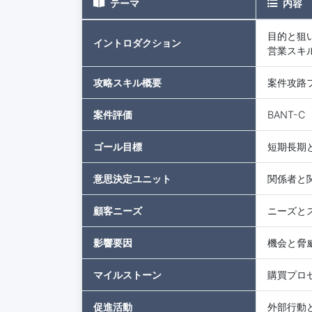
テーマ
内容
目的と狙
イントロダクション
営業スキ
攻略スキル概要
案件攻路
案件評価
BANT-C
ゴール目標
短期長期
意思決定ユニット
関係者と
顧客ニーズ
ニーズと
影響要因
機会と脅
マイルストーン
購買プロ
促進活動
外部行動