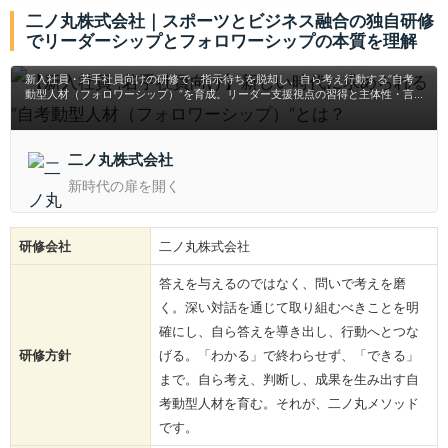
二ノ丸株式会社｜スポーツとビジネス融合の独自研修
【新入社員 ,若手社員向け】新しい時代に求められ
でリーダーシップとフォロワーシップの本質を理解
る “自考動型人材（フォロワーシップ）“とは？
新入社員・若手社員向けの研修で、指示待ちを脱却し、自ら考え行動する“自考
動型人材（フォロワーシップ）”を育成。リーダー支援視点の習得と主体性・言
語化力を強化し、グループワークやプレゼン型演習を通じて実践的に学び、心理
的安全性のある環境で気づきと成長を促進します。
二ノ丸株式会社
新時代の扉を開く
研修会社
二ノ丸株式会社
答えを与えるのではなく、問いで考えを磨
く。深い対話を通じて取り組むべきことを明
確にし、自ら答えを導き出し、行動へとつな
研修方針
げる。「わかる」で終わらせず、「できる」
まで。自ら考え、判断し、成果を生み出す自
考動型人材を育む。それが、二ノ丸メソッド
です。