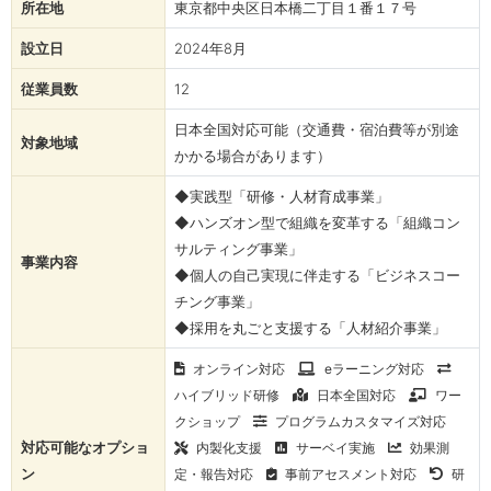
所在地
東京都中央区日本橋二丁目１番１７号
設立日
2024年8月
従業員数
12
日本全国対応可能（交通費・宿泊費等が別途
対象地域
かかる場合があります）
◆実践型「研修・人材育成事業」
◆ハンズオン型で組織を変革する「組織コン
サルティング事業」
事業内容
◆個人の自己実現に伴走する「ビジネスコー
チング事業」
◆採用を丸ごと支援する「人材紹介事業」
オンライン対応
eラーニング対応
ハイブリッド研修
日本全国対応
ワー
クショップ
プログラムカスタマイズ対応
対応可能なオプショ
内製化支援
サーベイ実施
効果測
ン
定・報告対応
事前アセスメント対応
研