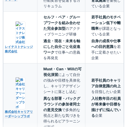
行動変容を促進するカ
育成施策
を重視し
リキュラム
ている企業
セルフ・ペア・グルー
若手社員のモチベ
プワークを組み合わせ
ーション低下や離
た完全参加型
のアクテ
職率
が課題となっ
ィブラーニング研修
ている企業
過去・現在・未来を軸
自身の成長や仕事
にした自分ごと化促進
への目的意識
を若
レイテストナレッジ
株式会社
ワーク
で仕事への意義
手に定着させたい
を再発見
企業
Must・Can・Willの可
視化演習
によって自分
の強みや目標を具体化
若手社員のキャリ
し、キャリアデザイン
ア自律意識の向上
シートに落とし込む
を目指したい企業
異なる部署・バックグ
入社数年目の社員
ラウンドの参加者同士
が将来像や目標を
の意見交換
で多角的な
描けずに悩んでい
株式会社キャリアリ
視点と新たな気づきを
る
企業
ーダーシップラボ
得られるピアラーニン
グ形式