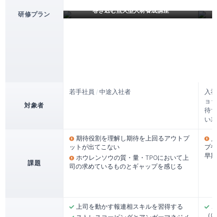
【超実践型】若手社員｜主体性を持って他者を
若手
巻き込む点火型人材養成講座
研修プラン
若手社員
/
中途入社者
入社
ョッ
対象者
待ち
い若
期待役割を理解し期待を上回るアウトプ
ットが出てこない
プや
早期
ホウレンソウの質・量・TPOにおいて上
課題
司の求めているものとギャップを感じる
上司を動かす報連相スキルを習得する
（C