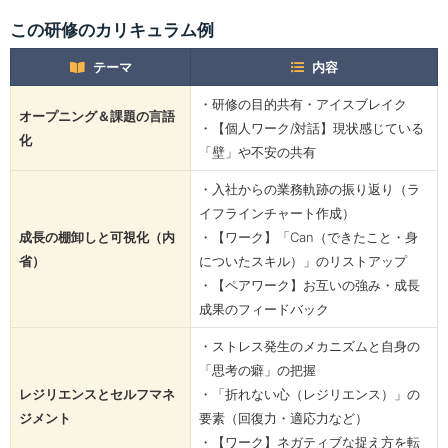
この研修のカリキュラム例
テーマ
内容
・研修の目的共有・アイスブレイク
オープニング＆課題の言語
・【個人ワーク/対話】現状感じている
化
「壁」や不安の共有
・入社からの業務軌跡の振り返り（ラ
イフラインチャート作成）
成長の棚卸しと可視化（内
・【ワーク】「Can（できたこと・身
省）
についたスキル）」のリストアップ
・【ペアワーク】お互いの強み・成長
成果のフィードバック
・ストレス発生のメカニズムと自身の
「思考の癖」の把握
レジリエンスとセルフマネ
・「折れない心（レジリエンス）」の
ジメント
要素（回復力・適応力など）
・【ワーク】ネガティブな捉え方を転