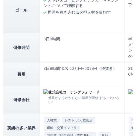
ストレスコーピングとアンガーマネジメ
でき
ントについて理解する
ゴール
周囲を巻き込む点火型人材を目指す
3日9時間
半日
メン
研修時間
ン：
ゲー
3日9時間10名 50万円~60万円（税抜き）
3時
費用
6時
株式会社コーチングフォワード
効果がよくわからない階層別研修は“もったいな
研修会社
い”
人材業
レストラン/飲食店
小
実績の多い業界
運輸・交通インフラ
卸
卸売業（総合商社／専門商社）
食品
人