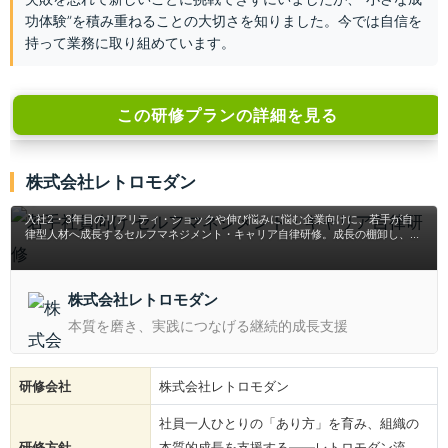
功体験”を積み重ねることの大切さを知りました。今では自信を
持って業務に取り組めています。
この研修プランの詳細を見る
若手社員向け セルフマネジメント・キャリア自律研
株式会社レトロモダン
修
入社2・3年目のリアリティ・ショックや伸び悩みに悩む企業向けに、若手が自
律型人材へ成長するセルフマネジメント・キャリア自律研修。成長の棚卸し、レ
ジリエンス、Will-Can-Mustのキャリアデザインを体験型ワークで学び、早期離
職を防ぎ主体性を引き出します。
株式会社レトロモダン
本質を磨き、実践につなげる継続的成長支援
研修会社
株式会社レトロモダン
社員一人ひとりの「あり方」を育み、組織の
研修方針
本質的成長を支援する――レトロモダン流、