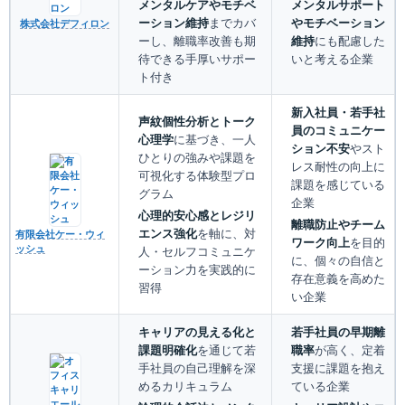
メンタルケアやモチベ
メンタルサポート
ーション維持
までカバ
やモチベーション
株式会社デフィロン
ーし、離職率改善も期
維持
にも配慮した
待できる手厚いサポー
いと考える企業
ト付き
新入社員・若手社
声紋個性分析とトーク
員のコミュニケー
心理学
に基づき、一人
ション不安
やスト
ひとりの強みや課題を
レス耐性の向上に
可視化する体験型プロ
課題を感じている
グラム
企業
心理的安心感とレジリ
離職防止やチーム
エンス強化
を軸に、対
有限会社ケー・ウィ
ワーク向上
を目的
ッシュ
人・セルフコミュニケ
に、個々の自信と
ーション力を実践的に
存在意義を高めた
習得
い企業
キャリアの見える化と
若手社員の早期離
課題明確化
を通じて若
職率
が高く、定着
手社員の自己理解を深
支援に課題を抱え
めるカリキュラム
ている企業