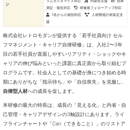
ラムカスタマイズ対応
内製化支援
効果
ン
測定・報告対応
研修後フォローアップ対応
1名からの個別対応
人材開発計画策定支
援
株式会社レトロモダンが提供する「若手社員向け セル
フマネジメント・キャリア自律研修」は、入社2〜3年
目の若手社員が直面しやすいリアリティ・ショックやキ
ャリアの伸び悩みといった課題に真正面から取り組むプ
ログラムです。社会人としての基礎が身につき始める時
期にありがちな「指示待ち」や「自信喪失」を克服し、
自律型人材
への成長を促します。
本研修の最大の特長は、成長の「見える化」と内省・自
己管理・キャリアデザインの3軸設計にあります。ライ
フラインチャートや「Can（できること）」のリストア