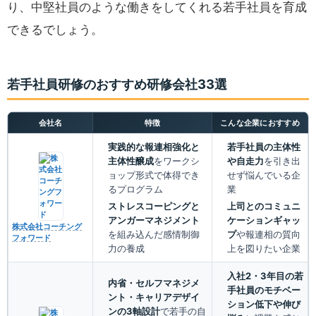
り、中堅社員のような働きをしてくれる若手社員を育成
できるでしょう。
若手社員研修のおすすめ研修会社33選
会社名
特徴
こんな企業におすすめ
実践的な報連相強化と
若手社員の主体性
主体性醸成
をワークシ
や自走力
を引き出
ョップ形式で体得でき
せず悩んでいる企
るプログラム
業
ストレスコーピングと
上司とのコミュニ
アンガーマネジメント
ケーションギャッ
株式会社コーチング
を組み込んだ感情制御
プ
や報連相の質向
フォワード
力の養成
上を図りたい企業
入社2・3年目の若
内省・セルフマネジメ
手社員のモチベー
ント・キャリアデザイ
ション低下や伸び
ンの3軸設計
で若手の自