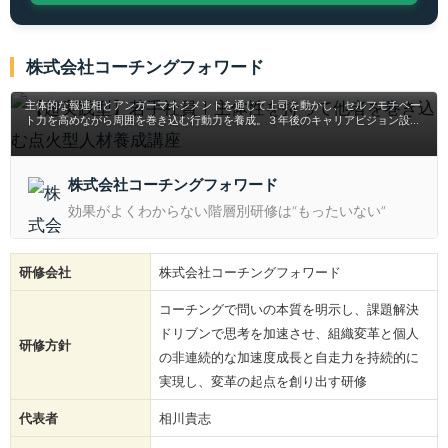
【超実践型】若手社員｜主体性を持って他者を巻き
株式会社コーチングフォワード
込む点火型人材養成講座
主体的な報連相とアンガーマネジメントを通じて上司を動かし、セルフモチベー
ト力を高めながら周囲を巻き込む行動力を養成。３年後のキャリアビジョン設計
まで支援する実践型研修。
株式会社コーチングフォワード
効果がよくわからない階層別研修は“もったいない”
研修会社
株式会社コーチングフォワード
コーチングで問いの本質を明示し、課題解決
ドリブンで思考を加速させ、組織変革と個人
研修方針
の非連続的な加速度成長と自走力を持続的に
実現し、変革の起点を創り出す研修
代表者
相川貴志