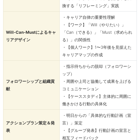
換する「リフレーミング」実践
・キャリア自律の重要性理解
・【ワーク】「Will（やりたい）」
Will-Can-Mustによるキャ
「Can（できる）」「Must（求められ
リアデザイン
る）」の関係性
・【個人ワーク】1〜3年後を見据えた
キャリアマップの作成
・指示待ちからの脱却（フォロワーシ
ップ）
フォロワーシップと組織貢
・周囲や上司と協働して成果を上げる
献
コミュニケーション
・【ケーススタディ】主体的に周囲に
働きかける行動の具体化
・明日からの「具体的な行動計画（宣
アクションプラン策定＆発
言）」策定
表
・【グループ発表】行動計画の宣言と
相互フィードバック