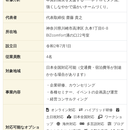
強くしなやかで温かいチームづくり。
代表者
代表取締役 齋藤 貴之
神奈川県川崎市高津区 久本1丁⽬6-8
所在地
BIZcomfort溝の⼝22号室
設立日
令和2年7月1日
従業員数
4名
日本全国対応可能（交通費・宿泊費等が別途
対象地域
かかる場合があります）
・企業研修、カウンセリング
事業内容
・各種セミナー、イベントの企画及び運営
・経営コンサルティング
オンライン対応
ハイブリッド研修
土日祝対応
日本全国対応
ワークショ
ップ
海外対応
多言語対応
プログ
対応可能なオプショ