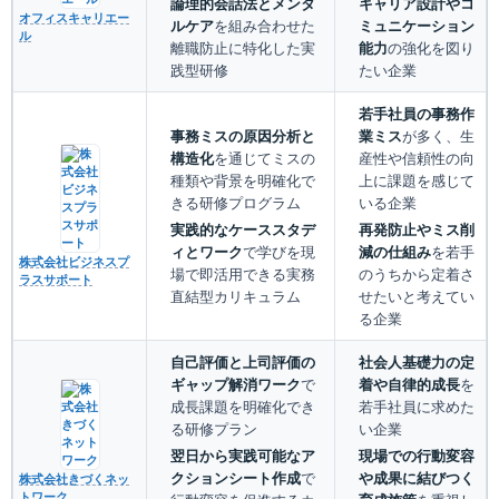
論理的会話法とメンタ
キャリア設計やコ
オフィスキャリエー
ルケア
を組み合わせた
ミュニケーション
ル
離職防止に特化した実
能力
の強化を図り
践型研修
たい企業
若手社員の事務作
事務ミスの原因分析と
業ミス
が多く、生
構造化
を通じてミスの
産性や信頼性の向
種類や背景を明確化で
上に課題を感じて
きる研修プログラム
いる企業
実践的なケーススタデ
再発防止やミス削
ィとワーク
で学びを現
減の仕組み
を若手
株式会社ビジネスプ
場で即活用できる実務
のうちから定着さ
ラスサポート
直結型カリキュラム
せたいと考えてい
る企業
自己評価と上司評価の
社会人基礎力の定
ギャップ解消ワーク
で
着や自律的成長
を
成長課題を明確化でき
若手社員に求めた
る研修プラン
い企業
翌日から実践可能なア
現場での行動変容
クションシート作成
で
や成果に結びつく
株式会社きづくネッ
トワーク