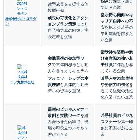
悩み
に課題を感じ
律型成長を支援する体
ている企業
験型研修
指示待ち傾向やキ
成長の可視化とアクシ
株式会社レトロモダ
ャリア自律への不
ョンプラン策定
により
ン
安
を抱える若手の
自己効力感の回復と実
早期離職を防ぎた
践定着を促進
い企業
指示待ち姿勢や受
実践重視の参加型ワー
け身意識の強い若
ク
で主体的思考と行動
手社員
に課題を感
力を養うカリキュラム
じている企業
フォロワーシップの本
若手人材の主体性
二ノ丸株式会社
質理解
と具体的行動モ
や発信力の強化
を
デルの習得を重視
通じて組織の活性
化を図りたい企業
最新のビジネスマナー
事例と実践ワーク
を組
若手社員のビジネ
み合わせた内容で、現
スマナー
や第一印
場で即役立つスキルを
象に不安がある企
習得できる
業