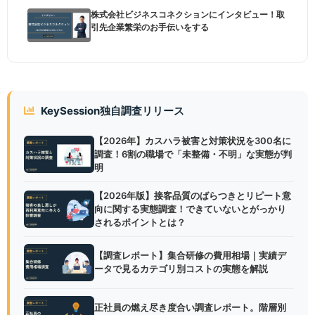
株式会社ビジネスコネクションにインタビュー！取
引先企業繁栄のお手伝いをする
KeySession独自調査リリース
【2026年】カスハラ被害と対策状況を300名に
調査！6割の職場で「未整備・不明」な実態が判
明
【2026年版】接客品質のばらつきとリピート意
向に関する実態調査！できていないとがっかり
されるポイントとは？
【調査レポート】集合研修の費用相場｜実績デ
ータで見るカテゴリ別コストの実態を解説
正社員の燃え尽き度合い調査レポート。階層別