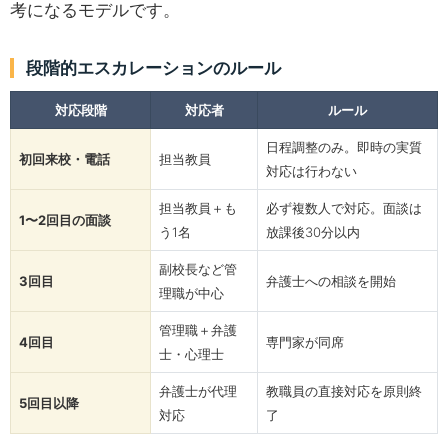
考になるモデルです。
段階的エスカレーションのルール
対応段階
対応者
ルール
日程調整のみ。即時の実質
初回来校・電話
担当教員
対応は行わない
担当教員＋も
必ず複数人で対応。面談は
1〜2回目の面談
う1名
放課後30分以内
副校長など管
3回目
弁護士への相談を開始
理職が中心
管理職＋弁護
4回目
専門家が同席
士・心理士
弁護士が代理
教職員の直接対応を原則終
5回目以降
対応
了