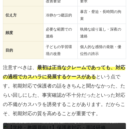
改善要望
要求
暴言・脅迫・長時間の拘
伝え方
冷静かつ建設的
束
必要な範囲での
執拗な繰り返し・深夜の
頻度
連絡
連絡
子どもの学習環
個人的な感情の発散・優
目的
境の改善
位性の誇示
注意すべきは、
最初は正当なクレームであっても、対応
の過程でカスハラに発展するケースがある
という点で
す。初期対応で保護者の話をきちんと聞かなかった、た
らい回しにした、事実確認が不十分だったといった対応
の不備がカスハラを誘発することがあります。だからこ
【学校・教職員向け】保護者対応・面談研修
そ、初期対応の質を高めることが重要です。
三者面談や電話相談など保護者対応に苦手意識を持つ教職員向けに、信頼関係構
築、時間管理、クレーム初期対応の実践スキルをワーク＆ロールプレイで習得す
る研修プラン。メラビアンの法則を踏まえたマナー、質問力・伝える力強化か