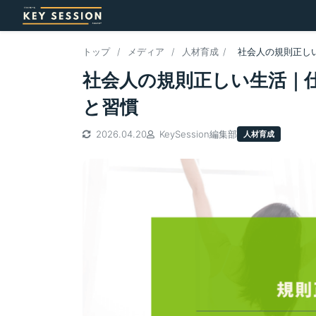
トップ
/
メディア
/
人材育成
/
社会人の規則正し
社会人の規則正しい生活｜
と習慣
2026.04.20
KeySession編集部
人材育成