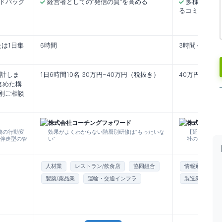
ドバック
経営者としての“発信の質”を高める
多様な価値
るコミュニケ
たは1日集
6時間
3時間～6時間
設計しま
1日6時間10名 30万円~40万円（税抜き）
40万円～
含めた構
別ご相談
株式会社コーチングフォワード
株式会社PD
物の行動変
効果がよくわからない階層別研修は“もったいな
【延べ３,00
、伴走型の管
い”
社の生産性を
人材業
レストラン/飲食店
協同組合
情報通信業（I
製薬/薬品業
運輸・交通インフラ
製造業