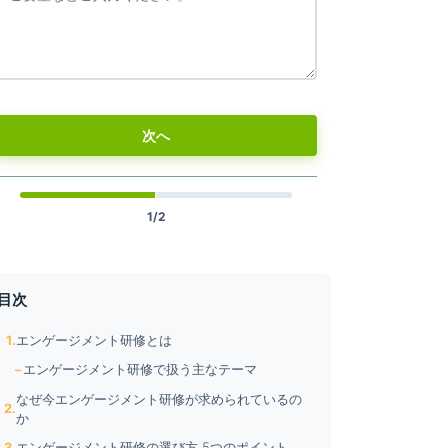
観を尊重し、柔軟に受け止め
経営判断の「翻訳者」としての役割を遂
ーションを実践できる
行できる
管理者自身＋チームの状態を更新できる
4時間×3回（1回あたりの時間 or 実施回数
ともにご要望に応じて変更可能）
次へ
【目安】10名まで：400,000円／日
1/2
CAの学校
ヴォケイション・コンサルティング株式会社
0社の実績】実践トレーニングで御
【育成支援理念】人と企業の「当たり前を更新」す
向上させます
る
目次
T企業）
建築
不動産業
情報通信業（IT企業）
エンゲージメント研修とは
卸売業（総合商社／専門商社）
小売り業
エンゲージメント研修で扱う主なテーマ
BtoBメーカー
化粧品
なぜ今エンゲージメント研修が求められているの
か
エンゲージメント研修の選び方 5つのポイント