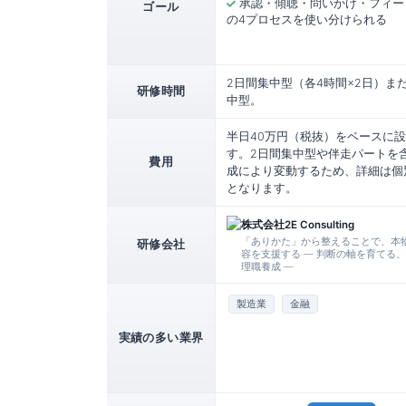
承認・傾聴・問いかけ・フィー
ゴール
の4プロセスを使い分けられる
2日間集中型（各4時間×2日）ま
研修時間
中型。
半日40万円（税抜）をベースに
す。2日間集中型や伴走パートを
費用
成により変動するため、詳細は個
となります。
株式会社2E Consulting
「ありかた」から整えることで、本
研修会社
容を支援する — 判断の軸を育てる
理職養成 —
製造業
金融
実績の多い業界