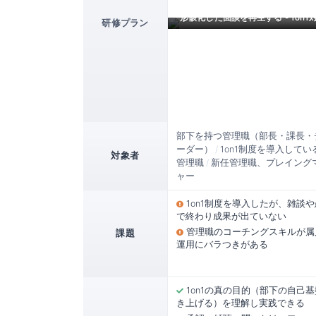
形骸化した面談を再生する - 1on
研修プラン
部下を持つ管理職（部長・課長・
ーダー）
/
1on1制度を導入して
対象者
管理職
/
新任管理職、プレイング
ャー
1on1制度を導入したが、雑談
で終わり成果が出ていない
管理職のコーチングスキルが属
課題
運用にバラつきがある
1on1の真の目的（部下の自己
き上げる）を理解し実践できる