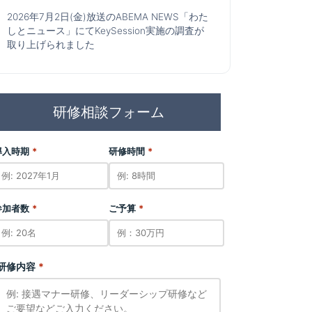
感から生まれる信頼。人と組織
2026年7月2日(金)放送のABEMA NEWS「わた
つなぐ力を育てる～
しとニュース」にてKeySession実施の調査が
取り上げられました
【管理者研修】「組織構造の理解」と「MVV
自分事化した組織運営」を実現する実践トレー
研修相談フォーム
ニング
層（若手〜管理職）
/
チーム
経営方針を現場に浸透させる役割を担う管
客対応を担う社員
理者
/
経営判断に基づく組織変更・新制度
導入時期
*
研修時間
*
導入などで想定していた成果が出ていない
企業の管理者
をくみ取らないまま、表面的
管理職の「視座」が低く、目先のトラブ
参加者数
*
ご予算
*
終わってしまう
ル対応に終始している
を「否定」と捉えてしまい、
経営判断（戦略変更や新制度導入など）
が生まれない
に現場が困惑・反発～上手く機能していな
い
研修内容
*
解する姿勢」を身につけ、信
組織を「構成する要素」で捉える【構造
力を高める
的思考】を習得している