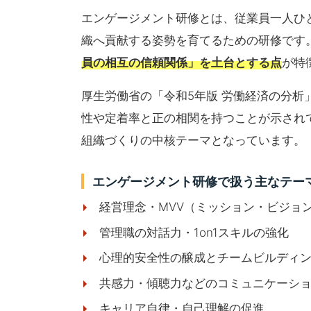
エンゲージメント研修とは、従業員一人ひ
織へ貢献する姿勢を育てるための研修です
員の相互の信頼関係」を土台とする点
が特
厚生労働省の「令和5年版 労働経済の分
性や定着率と正の相関を持つことが示され
組織づくりの中核テーマとなっています。
エンゲージメント研修で扱う主なテー
経営理念・MVV（ミッション・ビジョ
管理職の対話力・1on1スキルの強化
心理的安全性の醸成とチームビルディ
共感力・傾聴力などのコミュニケーシ
キャリア自律・自己理解の促進