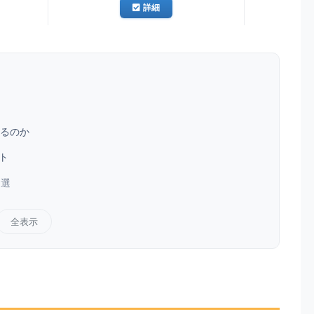
詳細
るのか
ト
4選
全表示