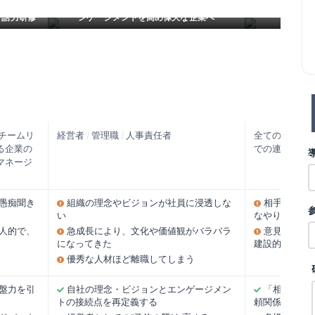
【エンゲージメント研修】経営者｜組織へのエ
共感力研修～共
1対話力研修
ンゲージメントを高め偉大な企業へ
を
チームリ
経営者
/
管理職
/
人事責任者
全ての実務階
いる企業の
での連携や顧
マネージ
や愚痴聞き
組織の理念やビジョンが社員に浸透しな
相手の意図
い
なやり取りで
人的で、
急成長により、文化や価値観がバラバラ
意見の違い
になってきた
建設的な対話
優秀な人材ほど離職してしまう
基盤力を引
自社の理念・ビジョンとエンゲージメン
「相手を理
トの接続点を再定義する
頼関係を築く