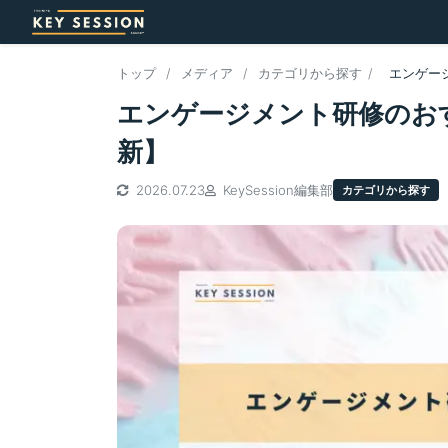
トップ
/
メディア
/
カテゴリから探す
/
エンゲー
エンゲージメント研修のおす
新】
2026.07.23
KeySession編集部
カテゴリから探す