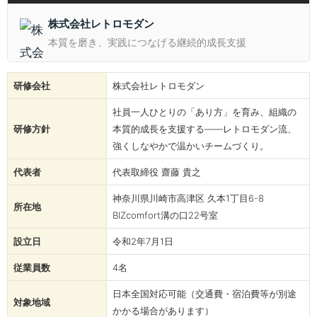
株式会社レトロモダン
本質を磨き、実践につなげる継続的成長支援
研修会社
株式会社レトロモダン
社員一人ひとりの「あり方」を育み、組織の
研修方針
本質的成長を支援する――レトロモダン流、
強くしなやかで温かいチームづくり。
代表者
代表取締役 齋藤 貴之
神奈川県川崎市高津区 久本1丁⽬6-8
所在地
BIZcomfort溝の⼝22号室
設立日
令和2年7月1日
従業員数
4名
日本全国対応可能（交通費・宿泊費等が別途
対象地域
かかる場合があります）