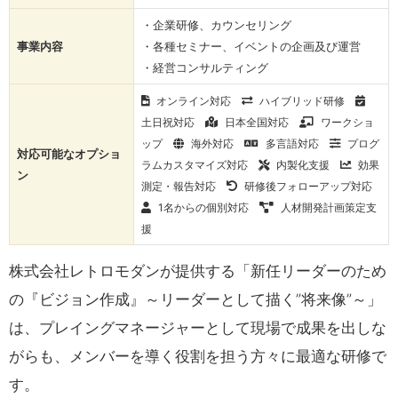
・企業研修、カウンセリング
事業内容
・各種セミナー、イベントの企画及び運営
・経営コンサルティング
オンライン対応
ハイブリッド研修
土日祝対応
日本全国対応
ワークショ
ップ
海外対応
多言語対応
プログ
対応可能なオプショ
ラムカスタマイズ対応
内製化支援
効果
ン
測定・報告対応
研修後フォローアップ対応
1名からの個別対応
人材開発計画策定支
援
株式会社レトロモダンが提供する「新任リーダーのため
の『ビジョン作成』～リーダーとして描く”将来像”～」
は、プレイングマネージャーとして現場で成果を出しな
がらも、メンバーを導く役割を担う方々に最適な研修で
す。