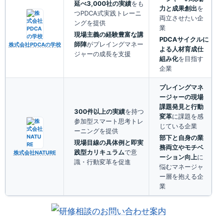
延べ3,000社の実績
をも
力と成果創出
を
つPDCA式実践トレーニ
両立させたい企
ングを提供
業
現場主義の経験豊富な講
PDCAサイクルに
師陣
がプレイングマネー
株式会社PDCAの学校
よる人材育成仕
ジャーの成長を支援
組み化
を目指す
企業
プレイングマネ
ージャーの現場
課題発見と行動
300件以上の実績
を持つ
変革
に課題を感
参加型スマート思考トレ
じている企業
ーニングを提供
部下と自身の業
現場目線の具体例と即実
務両立やモチベ
践型カリキュラム
で意
株式会社NATURE
ーション向上
に
識・行動変革を促進
悩むマネージャ
ー層を抱える企
業