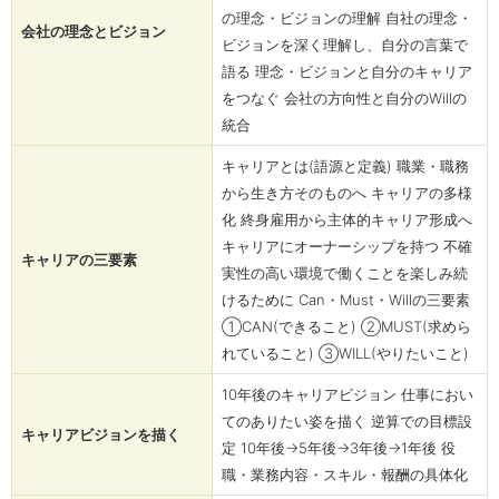
の理念・ビジョンの理解 自社の理念・
会社の理念とビジョン
ビジョンを深く理解し、自分の言葉で
語る 理念・ビジョンと自分のキャリア
をつなぐ 会社の方向性と自分のWillの
統合
キャリアとは(語源と定義) 職業・職務
から生き方そのものへ キャリアの多様
化 終身雇用から主体的キャリア形成へ
キャリアにオーナーシップを持つ 不確
キャリアの三要素
実性の高い環境で働くことを楽しみ続
けるために Can・Must・Willの三要素
①CAN(できること) ②MUST(求めら
れていること) ③WILL(やりたいこと)
10年後のキャリアビジョン 仕事におい
てのありたい姿を描く 逆算での目標設
キャリアビジョンを描く
定 10年後→5年後→3年後→1年後 役
職・業務内容・スキル・報酬の具体化