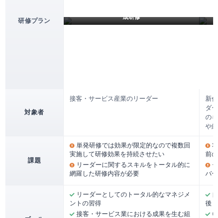
接客・サービス業のプレイングマネージャー育
『
成研修
研修プラン
接客・サービス産業のリーダー
新任
ダー
対象者
のキ
や組
単発研修では効果が限定的なので複数回
実施して研修効果を持続させたい
前の
課題
リーダーに関するスキルをトータル的に
網羅した研修内容が必要
バー
リーダーとしてのトータル的なマネジメ
自
ントの習得
後・
接客・サービス業における成果を生む組
C