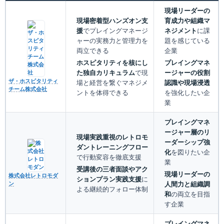
現場リーダーの
現場密着型ハンズオン支
育成力や組織マ
援
でプレイングマネージ
ネジメント
に課
ャーの実務力と管理力を
題を感じている
両立できる
企業
ホスピタリティを核にし
プレイングマネ
た独自カリキュラム
で現
ージャーの役割
ザ・ホスピタリティ
場と経営を繋ぐマネジメ
認識や現場浸透
チーム株式会社
ントを体得できる
を強化したい企
業
プレイングマネ
ージャー層のリ
現場実践重視のレトロモ
ーダーシップ強
ダントレーニングフロー
化
を図りたい企
で行動変容を徹底支援
業
受講後の三者面談やアク
現場リーダーの
株式会社レトロモダ
ションプラン実践支援
に
人間力と組織調
ン
よる継続的フォロー体制
和
の両立を目指
す企業
プレイングマネ