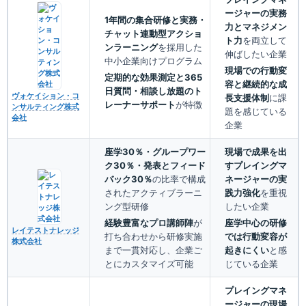
ージャーの実務
1年間の集合研修と実務・
力とマネジメン
チャット連動型アクショ
ト力
を両立して
ンラーニング
を採用した
伸ばしたい企業
中小企業向けプログラム
現場での行動変
定期的な効果測定と365
容と継続的な成
日質問・相談し放題のト
ヴォケイション・コ
長支援体制
に課
レーナーサポート
が特徴
ンサルティング株式
題を感じている
会社
企業
座学30％・グループワー
現場で成果を出
ク30％・発表とフィード
すプレイングマ
バック30％
の比率で構成
ネージャーの実
されたアクティブラーニ
践力強化
を重視
ング型研修
したい企業
経験豊富なプロ講師陣
が
座学中心の研修
レイテストナレッジ
打ち合わせから研修実施
では行動変容が
株式会社
まで一貫対応し、企業ご
起きにくい
と感
とにカスタマイズ可能
じている企業
プレイングマネ
ージャーの現場