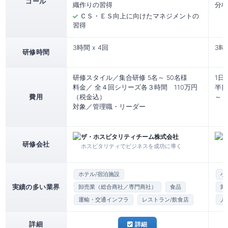
ゴール
織作りの習得
分析
ＣＳ・ＥＳ向上に向けたマネジメントの
習得
3時間 x 4回
3時
研修時間
研修スタイル／集合研修 5名～ 50名様
1日
料金／ 全４回シリーズ各３時間 110万円
半日
費用
（税金込）
～
対象／管理職・リーダー
ザ・ホスピタリティチーム株式会社
研修会社
ホスピタリティでビジネスを成功に導く
ホテル/宿泊施設
小
実績の多い業界
卸売業（総合商社／専門商社）
食品
卸
運輸・交通インフラ
レストラン/飲食店
人
詳細
詳細