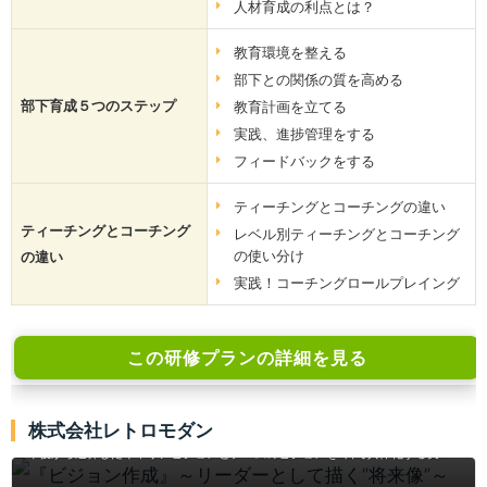
人材育成の利点とは？
教育環境を整える
部下との関係の質を高める
部下育成５つのステップ
教育計画を立てる
実践、進捗管理をする
フィードバックをする
ティーチングとコーチングの違い
ティーチングとコーチング
レベル別ティーチングとコーチング
の使い分け
の違い
実践！コーチングロールプレイング
この研修プランの詳細を見る
『ビジョン作成』～リーダーとして描く”将来像”～
株式会社レトロモダン
将来のキャリアが描けないリーダー向けに、Can・Must・Willで自己分析し、10
年後から逆算したキャリアビジョンとチームのビジョンを1日で具体化する実践
型研修です。理念理解とアクションプラン作成、継続フォローで現場の行動変容
まで支援します。