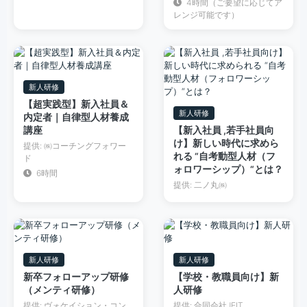
4時間（ご要望に応じてア
レンジ可能です）
新人研修
【超実践型】新入社員＆
新人研修
内定者｜自律型人材養成
講座
【新入社員 ,若手社員向
け】新しい時代に求めら
提供: ㈱コーチングフォワー
れる “自考動型人材（フ
ド
ォロワーシップ）“とは？
6時間
提供: 二ノ丸㈱
新人研修
新人研修
新卒フォローアップ研修
【学校・教職員向け】新
（メンティ研修）
人研修
提供: ヴォケイション・コン
提供: 合同会社JEIT