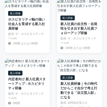
新人研修
新人研修
ホスピタリティ軸の強い
社会人を育成する新入社
新入社員の自主性・自発
員研修
性を引き出す新入社員フ
ォローアップ研修
提供: ザ・ホスピタリティチ
ーム㈱
提供: ザ・ホスピタリティチ
ーム㈱
3時間 または 6時間
3時間 または 6時間
新人研修
新人研修
内定者向け 新入社員スタ
ートアップ - ホスピタリ
新入社員研修｜今の時代
ティ研修
だからこそ自分で考え行
動できる「自立型人財」
提供: ザ・ホスピタリティチ
になる
ーム㈱
提供: 合同会社笑人士
6時間