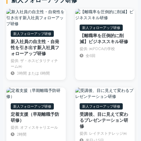
新人フォローアップ研修
新人フォローアップ研修
【離職率を圧倒的に削
新入社員の自主性・自発
減】ビジネススキル研修
性を引き出す新入社員フ
提供: ㈱PDCAの学校
ォローアップ研修
全6回
提供: ザ・ホスピタリティチ
ーム㈱
3時間 または 6時間
新人フォローアップ研修
新人フォローアップ研修
定着支援（早期離職予防
受講後、目に見えて変わ
研修）
るプレゼンテーション研
修
提供: オフィスキャリエール
提供: レイテストナレッジ㈱
2時間
半日~1.5日