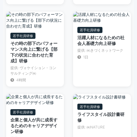
若手社員研修
若手社員研修
活躍人材になるための社
その時の部下のパフォー
会人基礎力向上研修
マンス向上に繋げる【部
提供: ㈱きづくネットワーク
下の状況に合わせた育
1日
成】研修
提供: ヴォケイション・コン
サルティング㈱
4時間
若手社員研修
若手社員研修
ライフスタイル設計書研
企業と個人が共に成長す
修
るためのキャリアデザイ
提供: ㈱NATURE
ン研修