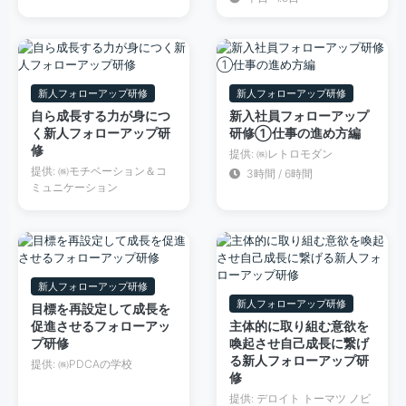
新人フォローアップ研修
新人フォローアップ研修
自ら成長する力が身につ
新入社員フォローアップ
く新人フォローアップ研
研修①仕事の進め方編
修
提供: ㈱レトロモダン
提供: ㈱モチベーション＆コ
3時間 / 6時間
ミュニケーション
新人フォローアップ研修
新人フォローアップ研修
目標を再設定して成長を
促進させるフォローアッ
主体的に取り組む意欲を
プ研修
喚起させ自己成長に繋げ
る新人フォローアップ研
提供: ㈱PDCAの学校
修
提供: デロイト トーマツ ノビ