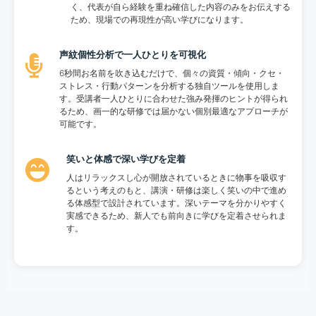
く、代表が自ら経験を重ね確信した内容のみをお伝えする
ため、現場での再現性が高い学びになります。
声紋個性分析で一人ひとりを可視化
6秒間お名前を吹き込むだけで、個々の資質・傾向・クセ・
ストレス・行動パターンを分析する独自ツールを使用しま
す。受講者一人ひとりに合わせた強み発揮のヒントが得られ
るため、画一的な研修では届かない個別最適なアプローチが
可能です。
笑いと体感で深い学びを定着
人はリラックスし心が開放されているときに物事を吸収す
るという考えのもと、講演・研修は楽しく笑いの中で進め
る体感型で設計されています。深いテーマを分かりやすく
実感できるため、新人でも前向きに学びを定着させられま
す。