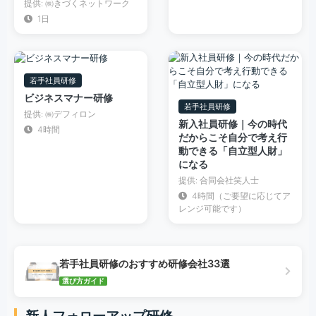
提供: ㈱きづくネットワーク
1日
若手社員研修
ビジネスマナー研修
若手社員研修
提供: ㈱デフィロン
新入社員研修｜今の時代
4時間
だからこそ自分で考え行
動できる「自立型人財」
になる
提供: 合同会社笑人士
4時間（ご要望に応じてア
レンジ可能です）
若手社員研修のおすすめ研修会社33選
選び方ガイド
新人フォローアップ研修