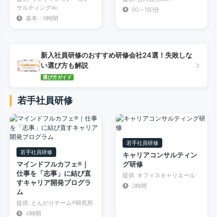
サルティング㈱
90～180分
基本：6時間
新入社員研修のおすすめ研修会社24選！失敗しな
い選び方も解説
選び方ガイド
若手社員研修
若手社員研修
若手社員研修
キャリアコンサルティン
マインドフルカフェ®︎｜
グ研修
仕事を「志事」に結び直
提供: オフィスキャリエール
すキャリア開発プログラ
2時間
ム
提供: とんがりチーム®︎研究所
4時間