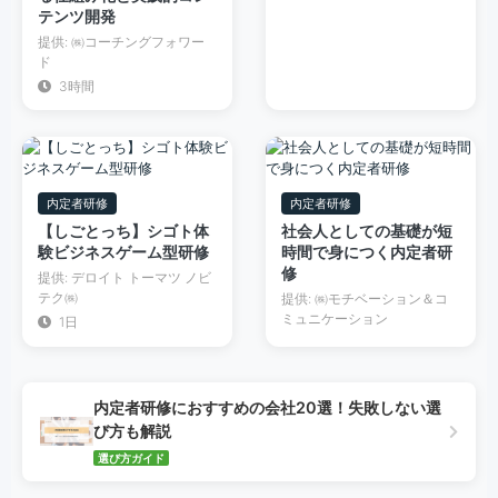
テンツ開発
提供: ㈱コーチングフォワー
ド
3時間
内定者研修
内定者研修
【しごとっち】シゴト体
社会人としての基礎が短
験ビジネスゲーム型研修
時間で身につく内定者研
修
提供: デロイト トーマツ ノビ
テク㈱
提供: ㈱モチベーション＆コ
ミュニケーション
1日
内定者研修におすすめの会社20選！失敗しない選
び方も解説
選び方ガイド