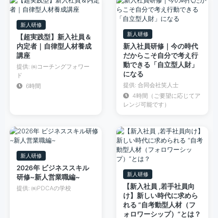
新人研修
新人研修
【超実践型】新入社員＆
内定者｜自律型人材養成
新入社員研修｜今の時代
講座
だからこそ自分で考え行
動できる「自立型人財」
提供: ㈱コーチングフォワー
になる
ド
提供: 合同会社笑人士
6時間
4時間（ご要望に応じてア
レンジ可能です）
新人研修
2026年 ビジネススキル
新人研修
研修~新人営業職編~
【新入社員 ,若手社員向
提供: ㈱PDCAの学校
け】新しい時代に求めら
れる “自考動型人材（フ
ォロワーシップ）“とは？