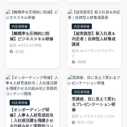
内定者研修
内定者研修
【離職率を圧倒的に削
【超実践型】新入社員＆
減】ビジネススキル研修
内定者｜自律型人材養成
講座
提供: ㈱PDCAの学校
提供: ㈱コーチングフォワー
全6回
ド
6時間
内定者研修
受講後、目に見えて変わ
内定者研修
るプレゼンテーション研
【オンボーディング研
修
修】人事＆人材育成担当
提供: レイテストナレッジ㈱
｜入社後活躍を飛躍させ
半日~1.5日
る仕組み化と実践的コン