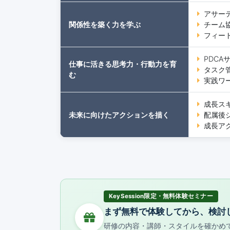
アサー
関係性を築く力を学ぶ
チーム
フィー
PDCA
仕事に活きる思考力・行動力を育
タスク
む
実践ワ
成長ス
未来に向けたアクションを描く
配属後
成長ア
KeySession限定・無料体験セミナー
まず無料で体験してから、検討
研修の内容・講師・スタイルを確かめ