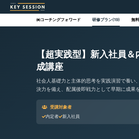
㈱コーチングフォワード
研修プラン(19)
無料
【超実践型】新入社員＆
成講座
社会人基礎力と主体的思考を実践演習で養い
決力を備え、配属後即戦力として早期に成果
受講対象者
内定者
新入社員