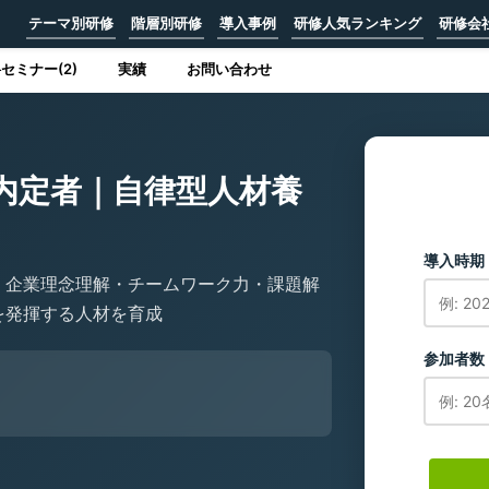
テーマ別研修
階層別研修
導入事例
研修人気ランキング
研修会
セミナー(2)
実績
お問い合わせ
内定者｜自律型人材養
導入時期
、企業理念理解・チームワーク力・課題解
を発揮する人材を育成
参加者数