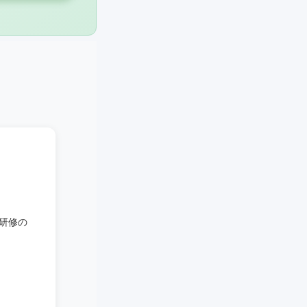
研修の
。