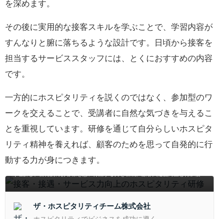
を深めます。
その後に実用的な接客スキルを学ぶことで、学習内容が
すんなりと腑に落ちるような設計です。日頃から接客を
担当するサービススタッフには、とくにおすすめの内容
です。
一方的にホスピタリティを説くのではなく、参加型のワ
ークを交えることで、受講者に自然な気づきを与えるこ
とを重視しています。研修を通じて自分らしいホスピタ
リティ精神を養えれば、顧客のためを思って自発的に行
接客・接遇・サービス力向上のホスピタリティ研修
動する力が身につきます。
ワークショップとロールプレイを通じ、ホスピタリティの本質や文化的背景を深
く理解し、自発的にお客様を想い行動する力を養成。顧客満足度向上と付加価値
創出に直結する実践的6時間研修で、スタッフ一人ひとりのサービス力を飛躍的
に高めます。
ザ・ホスピタリティチーム株式会社