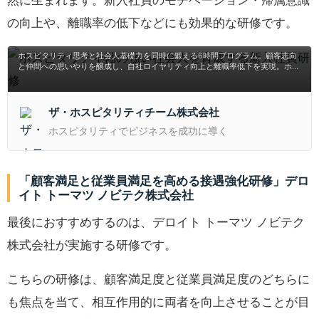
の向上や、離職率の低下などにも効果的な研修です。
ホスピタリティ軸の強い社会人を育成する新入社員
研修
ホスピタリティ思考と社会人基礎力を同時に鍛える6時間プログラム。顧客志向
と仲間への思いやりを醸成し、自社ロイヤリティ向上と離職率低下を実現。ホス
ピタリティ経営の第一人者が指導し主体性とエンゲージメントを最大化する新入
社員研修。
ザ・ホスピタリティチーム株式会社
ホスピタリティでビジネスを成功に導く
「顧客満足と従業員満足を高める接遇強化研修」デロ
イト トーマツ ノビテク株式会社
最後におすすめするのは、デロイト トーマツ ノビテク
株式会社が実施する研修です。
こちらの研修は、顧客満足度と従業員満足度のどちらに
も焦点を当て、相互作用的に両者を向上させることが目