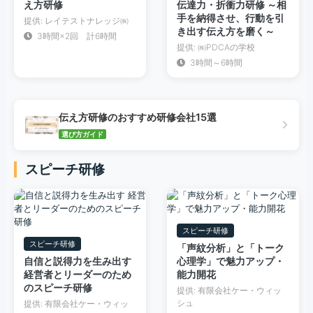
え方研修
伝達力・折衝力研修 ～相
手を納得させ、行動を引
提供: レイテストナレッジ㈱
き出す伝え方を磨く～
3時間×2回 計6時間
提供: ㈱PDCAの学校
3時間～6時間
伝え方研修のおすすめ研修会社15選
選び方ガイド
スピーチ研修
スピーチ研修
スピーチ研修
「声紋分析」と「トーク
自信と説得力を生み出す
心理学」で魅力アップ・
経営者とリーダーのため
能力開花
のスピーチ研修
提供: 有限会社ケー・ウィッ
シュ
提供: 有限会社ケー・ウィッ