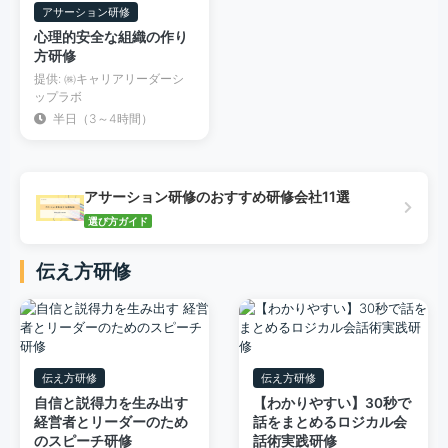
アサーション研修
心理的安全な組織の作り
方研修
提供: ㈱キャリアリーダーシ
ップラボ
半日（3～4時間）
アサーション研修のおすすめ研修会社11選
選び方ガイド
伝え方研修
伝え方研修
伝え方研修
自信と説得力を生み出す
【わかりやすい】30秒で
経営者とリーダーのため
話をまとめるロジカル会
のスピーチ研修
話術実践研修