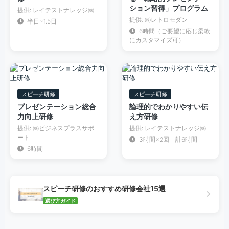
ション習得」プログラム
提供: レイテストナレッジ㈱
提供: ㈱レトロモダン
半日~1.5日
6時間（ご要望に応じ柔軟
にカスタマイズ可）
スピーチ研修
スピーチ研修
プレゼンテーション総合
論理的でわかりやすい伝
力向上研修
え方研修
提供: ㈱ビジネスプラスサポ
提供: レイテストナレッジ㈱
ート
3時間×2回 計6時間
6時間
スピーチ研修のおすすめ研修会社15選
選び方ガイド