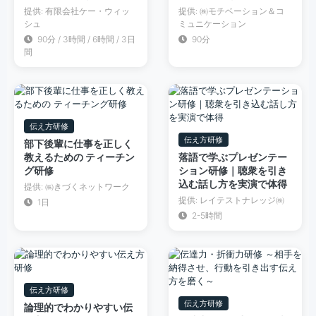
提供: 有限会社ケー・ウィッ
提供: ㈱モチベーション＆コ
シュ
ミュニケーション
90分 / 3時間 / 6時間 / 3日
90分
間
伝え方研修
伝え方研修
部下後輩に仕事を正しく
教えるための ティーチン
落語で学ぶプレゼンテー
グ研修
ション研修｜聴衆を引き
込む話し方を実演で体得
提供: ㈱きづくネットワーク
提供: レイテストナレッジ㈱
1日
2-5時間
伝え方研修
伝え方研修
論理的でわかりやすい伝