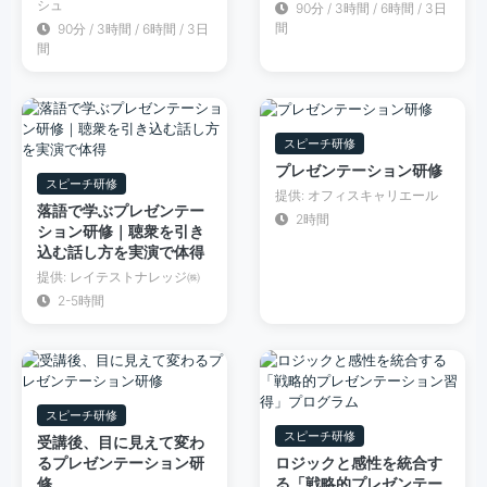
シュ
90分 / 3時間 / 6時間 / 3日
間
90分 / 3時間 / 6時間 / 3日
間
スピーチ研修
プレゼンテーション研修
スピーチ研修
提供: オフィスキャリエール
落語で学ぶプレゼンテー
2時間
ション研修｜聴衆を引き
込む話し方を実演で体得
提供: レイテストナレッジ㈱
2-5時間
スピーチ研修
スピーチ研修
受講後、目に見えて変わ
るプレゼンテーション研
ロジックと感性を統合す
修
る「戦略的プレゼンテー