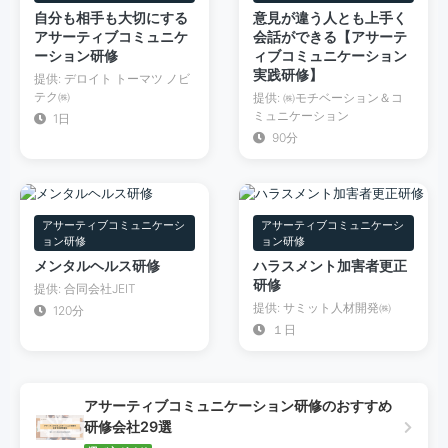
自分も相手も大切にする
意見が違う人とも上手く
アサーティブコミュニケ
会話ができる【アサーテ
ーション研修
ィブコミュニケーション
実践研修】
提供: デロイト トーマツ ノビ
テク㈱
提供: ㈱モチベーション＆コ
ミュニケーション
1日
90分
アサーティブコミュニケーシ
アサーティブコミュニケーシ
ョン研修
ョン研修
メンタルヘルス研修
ハラスメント加害者更正
研修
提供: 合同会社JEIT
提供: サミット人材開発㈱
120分
１日
アサーティブコミュニケーション研修のおすすめ
研修会社29選