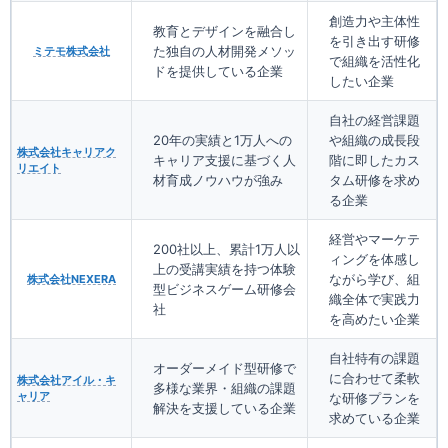
創造力や主体性
教育とデザインを融合し
を引き出す研修
た独自の人材開発メソッ
ミテモ株式会社
で組織を活性化
ドを提供している企業
したい企業
自社の経営課題
20年の実績と1万人への
や組織の成長段
株式会社キャリアク
キャリア支援に基づく人
階に即したカス
リエイト
材育成ノウハウが強み
タム研修を求め
る企業
経営やマーケテ
200社以上、累計1万人以
ィングを体感し
上の受講実績を持つ体験
ながら学び、組
株式会社NEXERA
型ビジネスゲーム研修会
織全体で実践力
社
を高めたい企業
自社特有の課題
オーダーメイド型研修で
に合わせて柔軟
株式会社アイル・キ
多様な業界・組織の課題
ャリア
な研修プランを
解決を支援している企業
求めている企業