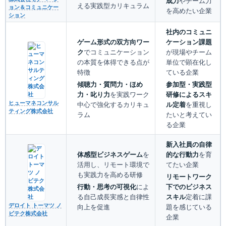
成力
やチーム力
える実践型カリキュラム
ョン＆コミュニケー
を高めたい企業
ション
社内のコミュニ
ゲーム形式の双方向ワー
ケーション課題
ク
でコミュニケーション
が現場やチーム
の本質を体得できる点が
単位で顕在化し
特徴
ている企業
傾聴力・質問力・ほめ
参加型・実践型
力・叱り力
を実践ワーク
研修によるスキ
ヒューマネコンサル
中心で強化するカリキュ
ル定着
を重視し
ティング株式会社
ラム
たいと考えてい
る企業
新入社員の自律
体感型ビジネスゲーム
を
的な行動力
を育
活用し、リモート環境で
てたい企業
も実践力を高める研修
リモートワーク
行動・思考の可視化
によ
下でのビジネス
る自己成長実感と自律性
スキル
定着に課
デロイト トーマツ ノ
向上を促進
題を感じている
ビテク株式会社
企業