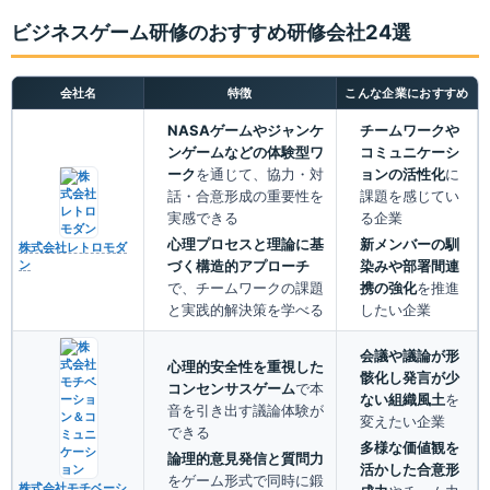
ビジネスゲーム研修のおすすめ研修会社24選
会社名
特徴
こんな企業におすすめ
NASAゲームやジャンケ
チームワークや
ンゲームなどの体験型ワ
コミュニケーシ
ーク
を通じて、協力・対
ョンの活性化
に
話・合意形成の重要性を
課題を感じてい
実感できる
る企業
心理プロセスと理論に基
新メンバーの馴
株式会社レトロモダ
づく構造的アプローチ
染みや部署間連
ン
で、チームワークの課題
携の強化
を推進
と実践的解決策を学べる
したい企業
会議や議論が形
心理的安全性を重視した
骸化し発言が少
コンセンサスゲーム
で本
ない組織風土
を
音を引き出す議論体験が
変えたい企業
できる
多様な価値観を
論理的意見発信と質問力
活かした合意形
をゲーム形式で同時に鍛
株式会社モチベーシ