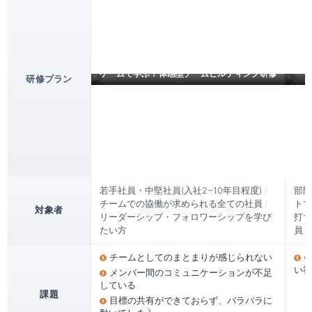
議論
ゲームで学ぶ！体感型チームビルディング研修
研修プラン
若手社員・中堅社員(入社2~10年目程度)
/
部門
チームでの協働が求められる全ての社員
/
トマ
対象者
リーダーシップ・フォロワーシップを学び
打ち
たい方
員
チームとしてのまとまりが感じられない
い社
メンバー間のコミュニケーションが不足
している
課題
目標の共有ができておらず、バラバラに