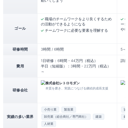
動いてしまう
職場のチームワークをより良くするため
の活動ができるようになる
ーシ
ゴール
や考
チームワークに必要な要素を理解する
研修時間
3時間 / 6時間
5～
1日研修：6時間・44万円（税込）
詳細
費用
半日（短縮版）：3時間・22万円（税込）
～
株式会社レトロモダン
本質を磨き、実践につなげる継続的成長支援
研修会社
小売り業
製造業
協
実績の多い業界
卸売業（総合商社／専門商社）
建築
銀
人材業