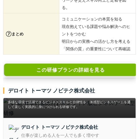
ワークを交えスキル向上と定着を図
る。
コミュニケーションの本質を知る
現在抱えている課題や悩み解決へのヒ
⑦まとめ
ントをつかむ
明日からの実務への活かし方を考える
「関係の質」の重要性について再確認
この研修プランの詳細を見る
【 “新”仕事の進め方】オンライン版ビジネスゲーム
デロイト トーマツ ノビテク株式会社
型研修
多様な環境で活躍できるビジネススキルと自律性を、体感型ビジネスゲームを通
して楽しく実践的に身につけられる研修です。
デロイト トーマツ ノビテク株式会社
仕事が楽しめる人を一人でも多く増やす