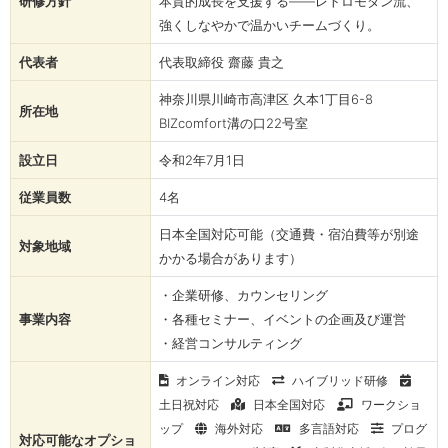
研修方針
本質的成長を支援する――レトロモダン流、
強くしなやかで温かいチームづくり。
代表者
代表取締役 齋藤 貴之
神奈川県川崎市高津区 久本1丁⽬6-8
所在地
BIZcomfort溝の⼝22号室
設立日
令和2年7月1日
従業員数
4名
日本全国対応可能（交通費・宿泊費等が別途
対象地域
かかる場合があります）
・企業研修、カウンセリング
事業内容
・各種セミナー、イベントの企画及び運営
・経営コンサルティング
オンライン対応
ハイブリッド研修
土日祝対応
日本全国対応
ワークショ
ップ
海外対応
多言語対応
プログ
対応可能なオプショ