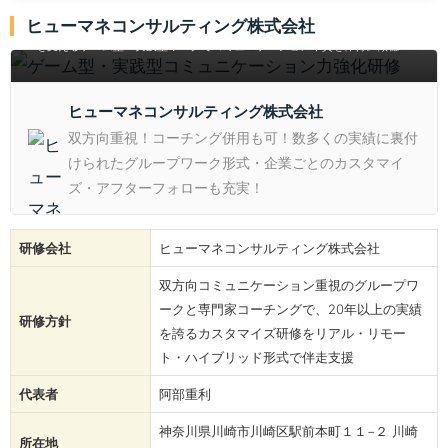
ゲーム型・実践型コミュニケーション力強化研修
ヒューマネコンサルティング株式会社
新入社員から管理職まで幅広い層を対象に、20年以上の実績とアフターフォロ
ーを支えるゲーム型・実践型ワークでコミュニケーション本質を体得。傾聴・質
問・ほめる・叱るスキルを楽しく習得し、部下・上司・クライアントとの関係改
善から生産性向上を実現します。
ヒューマネコンサルティング株式会社
双方向重視！コーチング併用も可！数多くの実績に裏付
けられたグループワーク形式・企業ごとのカスタマイ
ズ・アフターフォローも充実！
研修会社
ヒューマネコンサルティング株式会社
双方向コミュニケーション重視のグループワ
ークと専門家コーチングで、20年以上の実績
研修方針
を誇るカスタマイズ研修をリアル・リモー
ト・ハイブリッド形式で伴走支援
代表者
阿部重利
神奈川県川崎市川崎区駅前本町１１−２ 川崎
所在地