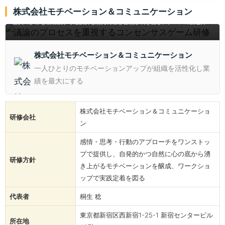
議論のプロセスを重視するコンセンサスゲーム研修
株式会社モチベーション＆コミュニケーション
会議の形骸化を解消し、議論のプロセスを重視して心理的安全性を担保。参加者
全員の多様な価値観から建設的な意見発信と合意形成を促し、チームの創造力と
連帯感を高める実践型コミュニケーション研修。業務外課題で相互理解を深め、
論理的発信力と質問力の両方も養成。
株式会社モチベーション＆コミュニケーション
一人ひとりのモチベーションアップが組織を活性化し業
績を最大にする
株式会社モチベーション＆コミュニケーショ
研修会社
ン
感情・思考・行動のアプローチをワンストッ
プで提供し、自発的かつ自然に心の底から湧
研修方針
き上がるモチベーションを醸成、ワークショ
ップで実践定着を図る
代表者
桐生 稔
東京都新宿区西新宿1-25-1 新宿センタービル
所在地