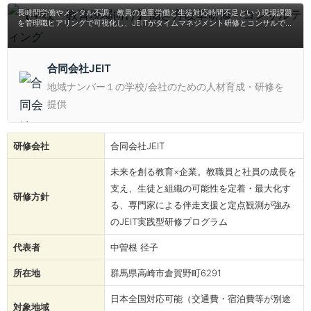
長時間労働やメンタル不調、教員の過重労働と生徒対応時間不足という現場課題
を管理職ヒアリングで可視化し、JEITがタイムマネジメント研修とコンサルで効
率化を支援。定点観察で改善をフォローし、教員が生徒指導に専念できる環境を
持続構築します。
合同会社JEIT
地域ナンバー１の学校/会社のための人材育成・研修を
提供
研修会社
合同会社JEIT
未来を創る教育×企業。教職員と社員の成長を
支え、生徒と組織の可能性を定着・最大化す
研修方針
る、専門家による伴走支援と定点観測が強み
のJEIT実践型研修プログラム
代表者
中曽根 径子
所在地
群馬県高崎市倉賀野町6291
日本全国対応可能（交通費・宿泊費等が別途
対象地域