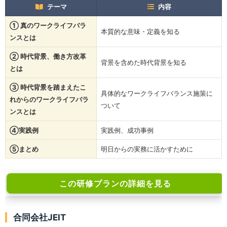
テーマ
内容
① 真のワークライフバラ
本質的な意味・定義を知る
ンスとは
② 時代背景、働き方改革
背景を含めた時代背景を知る
とは
③ 時代背景を踏まえたこ
具体的なワークライフバランス施策に
れからのワークライフバラ
ついて
ンスとは
④実践例
実践例、成功事例
⑤まとめ
明日からの実務に活かすために
この研修プランの詳細を見る
【学校・教育現場向け】働き方改革研修・コンサル
合同会社JEIT
ティング