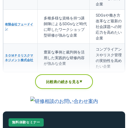
企業
SDGsや働き方
多種多様な資格を持つ講
改革など最新の
師陣によるSDGsなど時代
有限会社フェードイ
社会課題への対
ン
に即したワークショップ
応力を高めたい
型研修が強みな企業
企業
コンプライアン
豊富な事例と裁判例を活
スやリスク管理
ＳＯＭＰＯリスクマ
用した実践的な研修内容
ネジメント株式会社
の実効性を高め
が強みな企業
たい企業
比較表の続きを見る
▼
無料体験セミナー