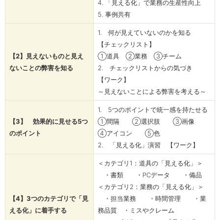
4. 「見える化」で業務の生産性向上
5. 事例共有
1. 何が見えていないのかを知る
【チェックリスト】
【2】見えないものと見え
①道具 ②業務 ③チーム
ないことの弊害を知る
2. チェックリストからの気づき
【ワーク】
～見えないことによる弊害を考える～
1. 5つのポイントで統一感を持たせる
【3】 効果的に見せる5つ
①間隔 ②選択肢 ③画像
のポイント
④アイコン ⑤色
2. 「見える化」演習 【ワーク】
＜カテゴリ1：道具の「見える化」＞
・書類 ・PCデータ ・備品
＜カテゴリ2：業務の「見える化」＞
【4】3つのカテゴリで「見
・担当業務 ・時間管理 ・業
える化」に着手する
務品質 ・ミスやクレーム