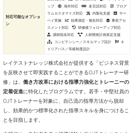
ップ
海外対応
多言語対応
プログ
ラムカスタマイズ対応
内製化支援
サー
対応可能なオプショ
ベイ実施
効果測定・報告対応
事前アセ
ン
スメント対応
研修後フォローアップ対応
講師指名対応
人材開発計画策定支援
コンピテンシー／スキルマップ設計
キ
ャリアパス／等級制度設計
レイテストナレッジ株式会社が提供する「ビジネス背景
を反映させて即実践することができるOJTトレーナー研
修」は、
働き方改革における指導力強化とトレーニーの
定着促進
に特化したプログラムです。若手・中堅社員の
OJTトレーナーを対象に、自己流の指導方法から脱却
し、効果的かつ標準化された指導スキルを身につけるこ
とを目指します。