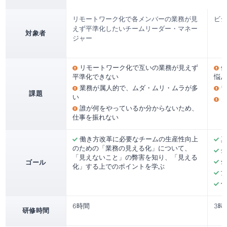
リモートワーク化で各メンバーの業務が見
ビジ
えず平準化したいチームリーダー・マネー
対象者
ジャー
リモートワーク化で互いの業務が見えず
平準化できない
悩ん
業務が属人的で、ムダ・ムリ・ムラが多
課題
い
誰が何をやっているか分からないため、
仕事を振れない
働き方改革に必要なチームの生産性向上
のための「業務の見える化」について、
「見えないこと」の弊害を知り、「見える
ゴール
化」する上でのポイントを学ぶ
6時間
3時
研修時間