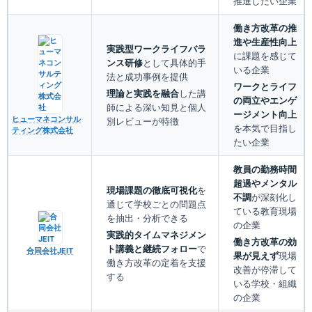
推進したい企業
働き方改革の推
進や生産性向上
実践型ワークライフバラ
に課題を感じて
ンス研修
として具体的手
いる企業
法と成功事例を提供
ワークとライフ
理論と実践を融合
した講
の両立やエンゲ
師による深い知見と個人
ージメント向上
ヒューマネコンサル
別レビューが特徴
を本気で目指し
ティング株式会社
たい企業
教員の勤務時間
超過やメンタル
現場課題の徹底可視化
を
不調
が深刻化し
通じて学校ごとの問題点
ている教育現場
を抽出・分析できる
の企業
実践的タイムマネジメン
働き方改革の効
ト講義と継続フォロー
で
合同会社JEIT
果が見えず
現場
働き方改革の定着を支援
改善が停滞して
する
いる学校・組織
の企業