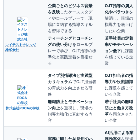
企業ごとのビジネス背景
OJT指導の属人
を反映
したケーススタデ
化やバラつき
を
ィやロールプレーで、現
解消し、現場の
場に直結する指導スキル
指導力を底上げ
を習得できる
したい企業
ティーチングとコーチン
若手社員の定着
グの使い分け
をロールプ
率やモチベーシ
レイテストナレッジ
株式会社
レーで学び、OJT指導の標
ョン低下
に課題
準化と実践定着を目指せ
を感じている企
る
業
タイプ別指導法と実践型
OJT担当者の指
カリキュラム
でOJT担当者
導力や役割認識
の育成力を向上させる研
に課題を感じて
修
いる企業
離職防止とモチベーショ
若手社員の離職
ン向上
を重視し、現場の
防止と働き方改
株式会社PDCAの学校
指導力強化に直結する内
革
を両立させた
容
い企業
AI活用による業
実務に即したAI活用のハ
務効率化
を現場