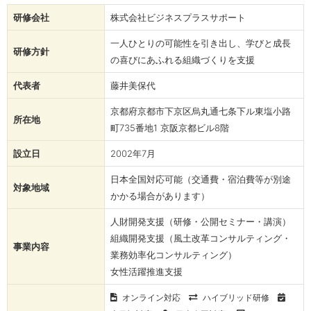
研修会社
株式会社ビジネスプラスサポート
一人ひとりの可能性を引き出し、学びと成長
研修方針
の喜びにあふれる組織づくりを支援
代表者
藤井美保代
京都府京都市下京区烏丸通七条下ル東塩小路
所在地
町735番地1 京阪京都ビル8階
設立日
2002年7月
日本全国対応可能（交通費・宿泊費等が別途
対象地域
かかる場合があります）
人財開発支援（研修・公開セミナー・講演）
組織開発支援（風土改革コンサルティング・
事業内容
業務効率化コンサルティング）
女性活躍推進支援
オンライン対応
ハイブリッド研修