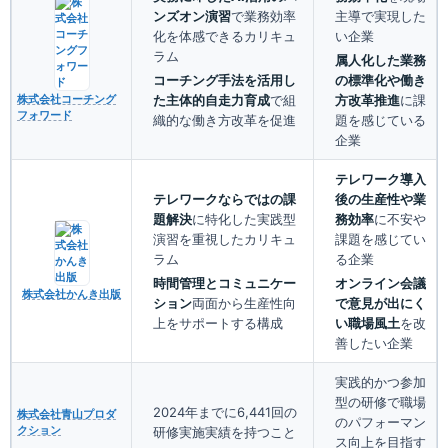
ンズオン演習
で業務効率
主導で実現した
化を体感できるカリキュ
い企業
ラム
属人化した業務
コーチング手法を活用し
の標準化や働き
た主体的自走力育成
で組
方改革推進
に課
株式会社コーチング
フォワード
織的な働き方改革を促進
題を感じている
企業
テレワーク導入
テレワークならではの課
後の生産性や業
題解決
に特化した実践型
務効率
に不安や
演習を重視したカリキュ
課題を感じてい
ラム
る企業
時間管理とコミュニケー
オンライン会議
株式会社かんき出版
ション
両面から生産性向
で意見が出にく
上をサポートする構成
い職場風土
を改
善したい企業
実践的かつ参加
型の研修で職場
2024年までに6,441回の
株式会社青山プロダ
のパフォーマン
クション
研修実施実績を持つこと
ス向上を目指す