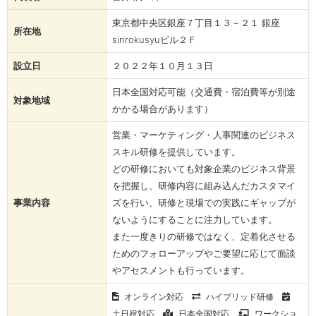
東京都中央区銀座７丁目１３－２１ 銀座
所在地
sinrokusyuビル２Ｆ​
設立日
２０２２年１０月１３日
日本全国対応可能（交通費・宿泊費等が別途
対象地域
かかる場合があります）
営業・マーケティング・人事関連のビジネス
スキル研修を提供しています。
どの研修においても対象企業のビジネス背景
を把握し、研修内容に組み込んだカスタマイ
事業内容
ズを行い、研修と現場での実践にギャップが
ないようにすることに注力しています。
また一度きりの研修ではなく、定着化させる
ためのフォローアップやご要望に応じて面談
やアセスメントも行っています。
オンライン対応
ハイブリッド研修
土日祝対応
日本全国対応
ワークショ