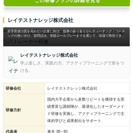
この研修プランの詳細を見る
ビジネス背景を反映させて即実践することができる
レイテストナレッジ株式会社
OJTトレーナー研修
若手育成の質を高めたい企業に向け、指導の振り返りからティーチング・コーチ
ングの使い分け、質問話法、実践ロールプレーまでを通じて、現場で再現できる
指導力と共通言語の定着を支援する研修です。
レイテストナレッジ株式会社
学ぶ楽しさ、実践の力。アクティブラーニングで差をつ
ける。
研修会社
レイテストナレッジ株式会社
国内大手企業から多数リピートを獲得する実
績豊富な講師陣が、最適化したオーダーメイ
研修方針
ド研修を実施し、アクティブラーニングで主
体的学びと成果創出をサポート
代表者
番井 潤一郎