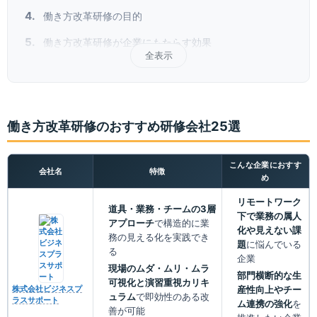
働き方改革研修の目的
働き方改革研修が企業にもたらす効果
全表示
働き方改革研修のおすすめ研修会社25選
こんな企業におすす
会社名
特徴
め
リモートワーク
道具・業務・チームの3層
下で業務の属人
アプローチ
で構造的に業
化や見えない課
務の見える化を実践でき
題
に悩んでいる
る
企業
現場のムダ・ムリ・ムラ
部門横断的な生
可視化と演習重視カリキ
産性向上やチー
株式会社ビジネスプ
ュラム
で即効性のある改
ラスサポート
ム連携の強化
を
善が可能