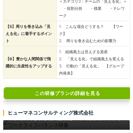
＜カテゴリ3：チームの「見える化」＞
・役割分担 ・残業 ・テレワ
ーク
【5】周りを巻き込み「見
1. こんな場合どうする？ 【ワー
える化」に着手するポイン
ク】
ト
2. 周りを巻き込むための影響力
1. 組織風土は見えざる資産
【6】豊かな人間関係で飛
2. 「見える化」で組織風土を変える
躍的に生産性をアップする
3. 行動の「見える化」 【グループ
内発表】
この研修プランの詳細を見る
ワークライフバランス研修
ヒューマネコンサルティング株式会社
働き方改革時代の悩みを解消し、本質的なワークライフバランス実現で生産性と
エンゲージメントを高める研修。実践事例とコーチング併用のグループワークで
企業活性化や女性活躍、ダイバーシティ経営を推進。リモート・リアル対応、個
別レビュー付き。