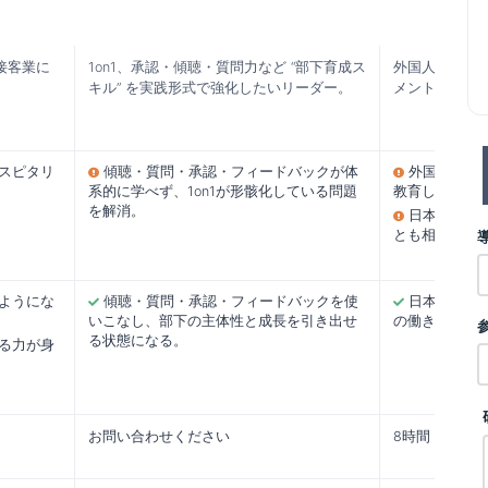
接客業に
1on1、承認・傾聴・質問力など “部下育成ス
外国人スタッ
キル” を実践形式で強化したいリーダー。
メントを担当
スピタリ
傾聴・質問・承認・フィードバックが体
外国人スタ
系的に学べず、1on1が形骸化している問題
教育しても辞
を解消。
日本人リー
とも相手に対
ようにな
傾聴・質問・承認・フィードバックを使
日本人上司
いこなし、部下の主体性と成長を引き出せ
の働き方や人
る状態になる。
る力が身
お問い合わせください
8時間