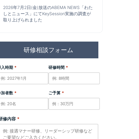
メンター・メンティ信頼構築と自律促進プログ
2026年7月2日(金)放送のABEMA NEWS「わた
ラム
しとニュース」にてKeySession実施の調査が
フ
/
外国人スタッフのマネジ
新しくメンターに任命されたが、具体的な
取り上げられました
するマネージャー
進め方や役割が曖昧である
/
メンターとメ
ンティのコミュニケーションが表面的な業
務連絡に終始している
研修相談フォーム
ッフに時間とコストをかけて
メンターが「自分が教えなければ」と抱
めてしまう
え込み、メンティの成長機会を奪っている
ダーと外国人スタッフ、双方
メンティが失敗を恐れて消極的になり、
してストレスを抱えている
課題を一人で抱え込んでしまう
導入時期
*
研修時間
*
や同僚の意図を理解し、日本
役割の再定義：メンター・メンティ双方
材育成のメリットがわかる
の役割を正しく理解し、自律を促す支援の
参加者数
*
ご予算
*
あり方を習得する
研修内容
*
6時間（ご要望に応じ柔軟にカスタマイズ
可）