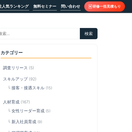
社人気ランキング
無料セミナー
問い合わせ
研修一括見積もり
カテゴリー
調査リリース
(5)
スキルアップ
(92)
接客・接遇スキル
(15)
人材育成
(167)
女性リーダー育成
(5)
新入社員育成
(9)