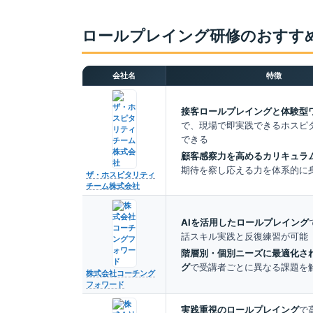
ロールプレイング研修のおすすめ
会社名
特徴
接客ロールプレイングと体験型
で、現場で即実践できるホスピ
できる
顧客感察力を高めるカリキュラ
期待を察し応える力を体系的に
ザ・ホスピタリティ
チーム株式会社
AIを活用したロールプレイング
話スキル実践と反復練習が可能
階層別・個別ニーズに最適化され
グ
で受講者ごとに異なる課題を
株式会社コーチング
フォワード
実践重視のロールプレイング
で