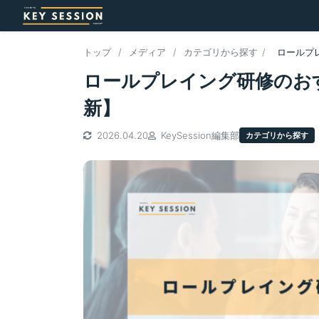
トップ
/
メディア
/
カテゴリから探す
/
ロールプ
ロールプレイング研修のおす
新】
2026.04.20
KeySession編集部
カテゴリから探す