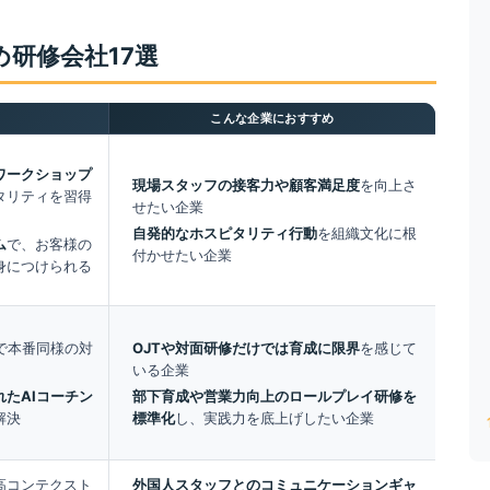
研修会社17選
こんな企業におすすめ
ワークショップ
現場スタッフの接客力や顧客満足度
を向上さ
タリティを習得
せたい企業
自発的なホスピタリティ行動
を組織文化に根
ム
で、お客様の
付かせたい企業
身につけられる
で本番同様の対
OJTや対面研修だけでは育成に限界
を感じて
いる企業
たAIコーチン
部下育成や営業力向上のロールプレイ研修を
解決
標準化
し、実践力を底上げしたい企業
高コンテクスト
外国人スタッフとのコミュニケーションギャ