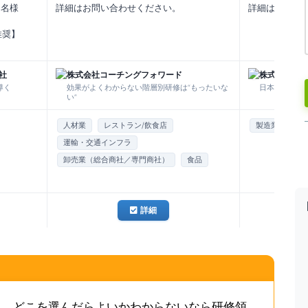
0名様
詳細はお問い合わせください。
詳細はお問い
推奨】
社
株式会社コーチングフォワード
株式会社J-
導く
効果がよくわからない階層別研修は“もったいな
日本企業の国
い”
人材業
レストラン/飲食店
製造業
運輸・交通インフラ
卸売業（総合商社／専門商社）
食品
詳細
も、どこを選んだらよいかわからないなら研修領