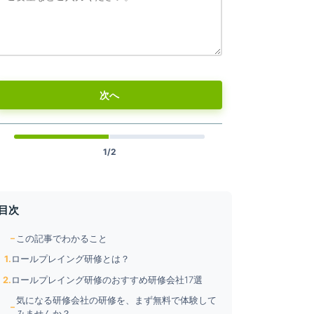
合わせください。
1日研修：6時間・44万円（税込）
半日（短縮版）：3時間・22万円（税込）
～
グローバル
株式会社レトロモダン
際化をお手伝い
本質を磨き、実践につなげる継続的成長支援
次へ
小売り業
製造業
サービス業
卸売業（総合商社／専門商社）
建築
1/2
目次
詳細
詳細
この記事でわかること
ロールプレイング研修とは？
ロールプレイング研修のおすすめ研修会社17選
気になる研修会社の研修を、まず無料で体験して
みませんか？