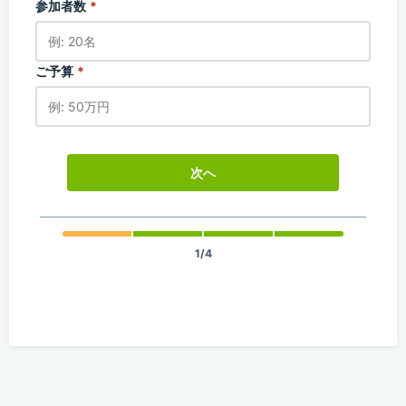
参加者数
*
ご予算
*
次へ
1/4