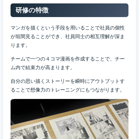
研修の特徴
マンガを描くという⼿段を⽤いることで社員の個性
が垣間⾒ることができ、社員同⼠の相互理解が深ま
ります。
チームで⼀つの４コマ漫画を作成することで、チー
ム内で結束⼒が⾼まります。
⾃分の思い描くストーリーを瞬時にアウトプットす
ることで想像⼒のトレーニングにもつながります。