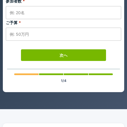
参加者数
*
ご予算
*
次へ
1/4