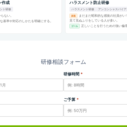
ン作成
ハラスメント防止研修
ント研修
ハラスメント研修
アンコンシャスバイア
からない。
まだまだ昭和的な感覚の社員がい
課題
見て見ぬふりをしている人が多い。
な基準や対応のしかたを明確にする。
正しいことを行うための強い倫
ゴール
研修相談フォーム
研修時間
*
ご予算
*