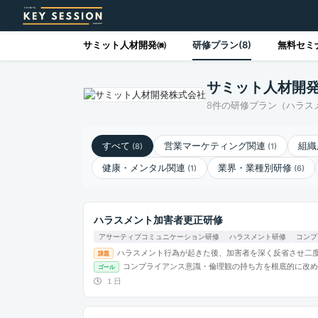
サミット人材開発㈱
研修プラン(8)
無料セミナ
サミット人材開発
8件の研修プラン（ハラス
すべて
営業マーケティング関連
組織
(8)
(1)
健康・メンタル関連
業界・業種別研修
(1)
(6)
ハラスメント加害者更正研修
アサーティブコミュニケーション研修
ハラスメント研修
コンプ
ハラスメント行為が起きた後、加害者を深く反省させ二
課題
コンプライアンス意識・倫理観の持ち方を根底的に改め
ゴール
１日