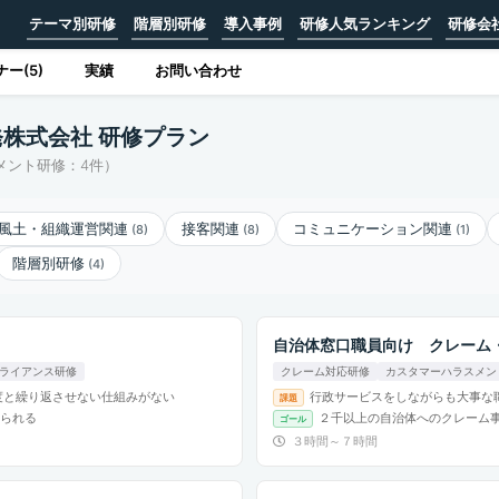
テーマ別研修
階層別研修
導入事例
研修人気ランキング
研修会
ー(5)
実績
お問い合わせ
株式会社 研修プラン
メント研修：4件）
風土・組織運営関連
接客関連
コミュニケーション関連
(8)
(8)
(1)
階層別研修
(4)
自治体窓口職員向け クレーム
ライアンス研修
クレーム対応研修
カスタマーハラスメン
度と繰り返させない仕組みがない
行政サービスをしながらも大事な
課題
られる
２千以上の自治体へのクレーム
ゴール
３時間～７時間