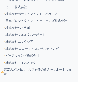
ティア新宿タワーオフィス3階
ミテモ株式会社
の健康を支
東京都港区港南一丁目9番36号 ア
株式会社ボディ・マインド・バランス
詳細
レア品川13階
日本プロジェクトソリューションズ株式会社
株式会社ベアラボ
果的な解決策
東京都東京都港区赤坂5-4-12
詳細
株式会社ウェルネスサポート
TGA AKASAKA 8F
株式会社エリクシア
東京都中央区銀座6-13-9 GIRAC
株式会社 ココティアコンサルティング
進します。
詳細
GINZA 8F
ピースマインド株式会社
株式会社フィスメック
材が強み。
東京都中央区銀座3-10-6 マルイ
詳細
ト銀座第3ビル8F
東京のメンタルヘルス研修の導入をサポートしま
す
。創業以
東京都千代田区内神田2-15-9 The
詳細
Kanda 282ビル 9階