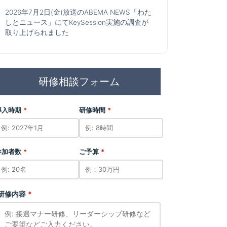
2026年7月2日(金)放送のABEMA NEWS「わた
しとニュース」にてKeySession実施の調査が
取り上げられました
研修相談フォーム
導入時期
*
研修時間
*
所在地
研修の種類
参加者数
*
ご予算
*
東京都新宿区西新宿1-25-1 新宿セ
詳細
ンタービル49階
研修内容
*
メンタルヘル