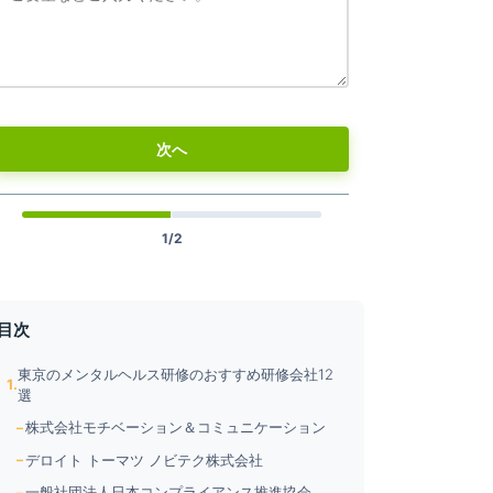
東京都文京区小石川2-1-12 小石川
詳細
トーセイビル10階
研修と資格
東京都中央区銀座1丁目3番3号 G1
次へ
詳細
ビル7階
する企業で
東京都港区新橋2-5-5 新橋2丁目
詳細
1/2
MTビル 3階
ンタルヘル
東京都港区元麻布2-14-26-503
詳細
目次
東京のメンタルヘルス研修のおすすめ研修会社12
ジェクトマ
東京都中央区日本橋富沢町6番4号
選
詳細
3階 PROXIA GROUP
株式会社モチベーション＆コミュニケーション
デロイト トーマツ ノビテク株式会社
東京都新宿区西新宿3-9-7フロン
詳細
一般社団法人日本コンプライアンス推進協会