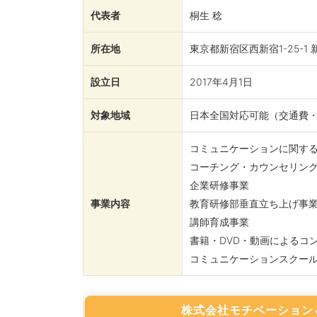
代表者
桐生 稔
所在地
東京都新宿区西新宿1-25-1
設立日
2017年4月1日
対象地域
日本全国対応可能（交通費
コミュニケーションに関す
コーチング・カウンセリン
企業研修事業
事業内容
教育研修部垂直立ち上げ事
講師育成事業
書籍・DVD・動画によるコ
コミュニケーションスクー
株式会社モチベーション