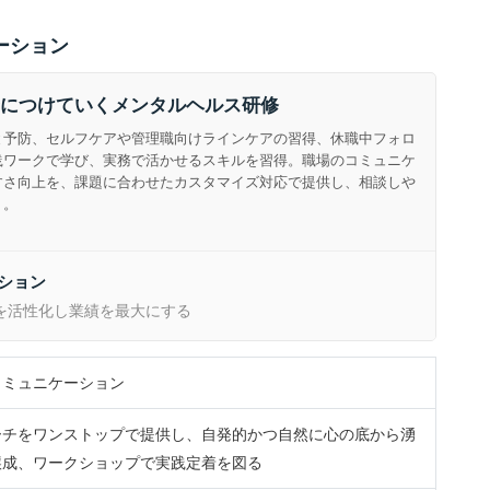
ーション
につけていくメンタルヘルス研修
と予防、セルフケアや管理職向けラインケアの習得、休職中フォロ
践ワークで学び、実務で活かせるスキルを習得。職場のコミュニケ
すさ向上を、課題に合わせたカスタマイズ対応で提供し、相談しや
ト。
ション
を活性化し業績を最大にする
コミュニケーション
ーチをワンストップで提供し、自発的かつ自然に心の底から湧
醸成、ワークショップで実践定着を図る