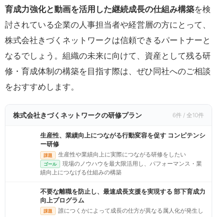
育成力強化と動画を活用した継続成長の仕組み構築
を検
討されている企業の人事担当者や経営層の方にとって、
株式会社きづくネットワークは信頼できるパートナーと
なるでしょう。組織の未来に向けて、資産として残る研
修・育成体制の構築を目指す際は、ぜひ同社へのご相談
をおすすめします。
株式会社きづくネットワークの研修プラン
6件 / 全10件
生産性、業績向上につながる行動変容を促す コンピテンシ
ー研修
生産性や業績向上に実際につながる研修をしたい
課題
現場のノウハウを最大限活用し、パフォーマンス・業
ゴール
績向上につなげる仕組みの構築
不要な離職を防止し、最速成長支援を実現する 部下育成力
向上プログラム
誰につくかによって成長の仕方が異なる属人化が発生し
課題