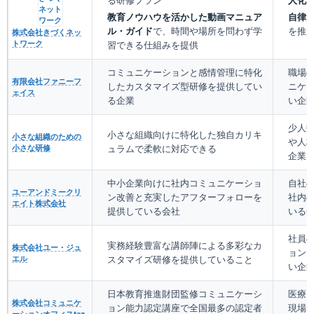
る研修プラン
人化
教育ノウハウを活かした動画マニュア
自律的
ル・ガイド
で、時間や場所を問わず学
を推
株式会社きづくネッ
トワーク
習できる仕組みを提供
コミュニケーションと感情管理に特化
職場
有限会社ファニーフ
したカスタマイズ型研修を提供してい
ニケ
ェイス
る企業
い企
少人
小さな組織向けに特化した独自カリキ
小さな組織のための
や人
小さな研修
ュラムで柔軟に対応できる
企業
中小企業向けに社内コミュニケーショ
自社
ユーアンドミークリ
ン改善と充実したアフターフォローを
社内
エイト株式会社
提供している会社
いる
社員
実務経験豊富な講師陣による多彩なカ
株式会社ユー・ジュ
ョン
エル
スタマイズ研修を提供していること
い企
日本教育推進財団監修コミュニケーシ
医療
株式会社コミュニケ
ョン能力認定講座で全国最多の認定者
現場
ーションオフィスtaz