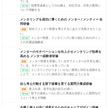
ている
指導育成者としての心構え、対応方法、日常の運用に
ゴール
ついて理解する
メンタリングを成功に導くための メンター / メンティー 合
同研修
初めてメンター制度を導入するにあたり失敗させたくな
課題
い。
メンター制度、メンタリングに取り組むためのポイン
ゴール
トの共通認識醸成
メンターのモチベーションを向上させメンタリング効果を
高める メンター経験者研修
メンター制度を実施している中でメンターが不安を感じ
課題
ている、モチベーションを失っている
メンタリングがうまくいかない要因と対応を認識する
ゴール
ことで、メンタリングに前向きに取り組むようになる
自ら考え行動する部下後輩を育てる質問力養成研修
新入社員、若手社員の自立が遅い
課題
部下の成長レベルに応じた育成を目的とした質問を行
ゴール
うという考え方理解
企業と個人が共に成長するためのキャリアデザイン研修