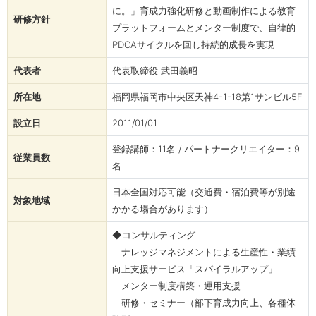
に。」育成力強化研修と動画制作による教育
研修方針
プラットフォームとメンター制度で、自律的
PDCAサイクルを回し持続的成長を実現
代表者
代表取締役 武田義昭
所在地
福岡県福岡市中央区天神4-1-18第1サンビル5F
設立日
2011/01/01
登録講師：11名 / パートナークリエイター：9
従業員数
名
日本全国対応可能（交通費・宿泊費等が別途
対象地域
かかる場合があります）
◆コンサルティング
ナレッジマネジメントによる生産性・業績
向上支援サービス「スパイラルアップ」
メンター制度構築・運用支援
研修・セミナー（部下育成力向上、各種体