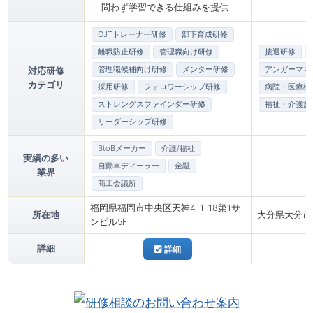
問わず学習できる仕組みを提供
OJTトレーナー研修
部下育成研修
離職防止研修
管理職向け研修
接遇研修
管理職候補向け研修
メンター研修
アンガーマネ
対応研修
カテゴリ
採用研修
フォロワーシップ研修
病院・医療機
ストレングスファインダー研修
福祉・介護施
リーダーシップ研修
BtoBメーカー
介護/福祉
実績の多い
自動車ディーラー
金融
-
業界
商工会議所
福岡県福岡市中央区天神4-1-18第1サ
所在地
大分県大分市王
ンビル5F
詳細
詳細