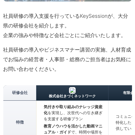
社員研修の導入支援を行っているKeySessionが、大分
県の研修会社を紹介します。
企業の強みや特徴など会社ごとにご紹介いたします。
社員研修の導入やビジネスマナー講習の実施、人材育成
でお悩みの経営者・人事部・総務のご担当者はお気軽に
お問い合わせください。
研修会社
有限会
株式会社きづくネットワーク
気付きや取り組みのナレッジ資産
化
を実現し、次世代への引き継ぎ
コミュニ
を支援する研修プラン
特化した
特徴
教育ノウハウを活かした動画マニ
供してい
ュアル・ガイド
で、時間や場所を