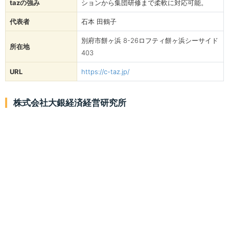
tazの強み
ションから集団研修まで柔軟に対応可能。
代表者
石本 田鶴子
別府市餅ヶ浜 8-26ロフティ餅ヶ浜シーサイド
所在地
403
URL
https://c-taz.jp/
株式会社大銀経済経営研究所