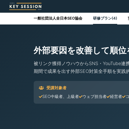
一般社団法人全日本SEO協会
研修プラン(4)
外部要因を改善して順位
被リンク獲得ノウハウからSNS・YouTub
期間で成果を出す外部SEO対策全手順を実践
受講対象者
SEO中級者、上級者
ウェブ担当者
経営者