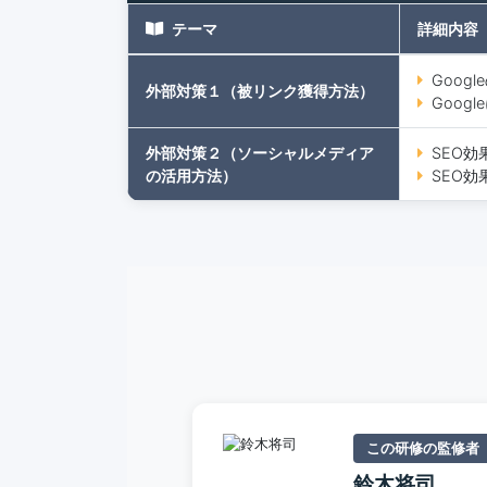
テーマ
詳細内容
Goog
外部対策１（被リンク獲得方法）
Goog
外部対策２（ソーシャルメディア
SEO
の活用方法）
SEO効
この研修の監修者
鈴木将司