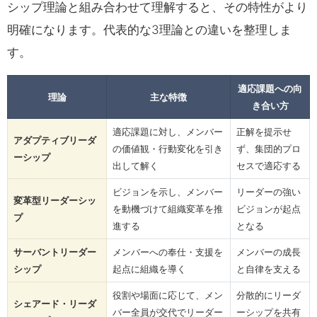
シップ理論と組み合わせて理解すると、その特性がより
明確になります。代表的な3理論との違いを整理しま
す。
適応課題への向
理論
主な特徴
き合い方
適応課題に対し、メンバー
正解を提示せ
アダプティブリーダ
の価値観・行動変化を引き
ず、集団的プロ
ーシップ
出して解く
セスで適応する
ビジョンを示し、メンバー
リーダーの強い
変革型リーダーシッ
を動機づけて組織変革を推
ビジョンが起点
プ
進する
となる
サーバントリーダー
メンバーへの奉仕・支援を
メンバーの成長
シップ
起点に組織を導く
と自律を支える
役割や場面に応じて、メン
分散的にリーダ
シェアード・リーダ
バー全員が交代でリーダー
ーシップを共有