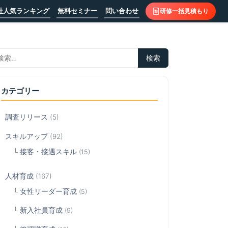
社人気ランキング
無料セミナー
問い合わせ
研修一括見積もり
カテゴリー
調査リリース
(5)
スキルアップ
(92)
接客・接遇スキル
(15)
人材育成
(167)
女性リーダー育成
(5)
新入社員育成
(9)