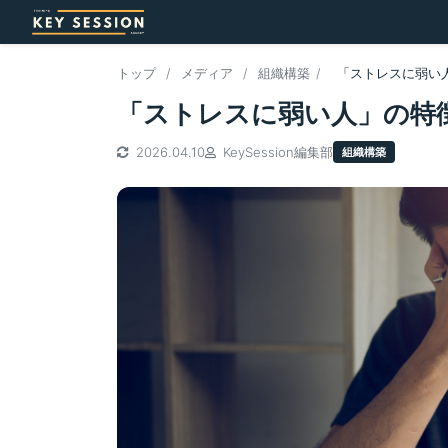
トップ
/
メディア
/
組織構築
/
「ストレスに弱い
「ストレスに弱い人」の特
2026.04.10
KeySession編集部
組織構築