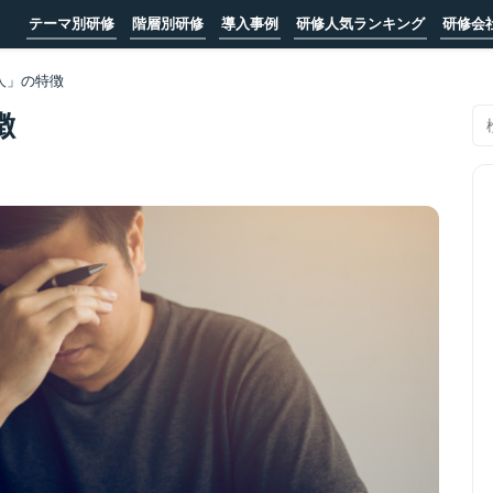
テーマ別研修
階層別研修
導入事例
研修人気ランキング
研修会
人」の特徴
徴