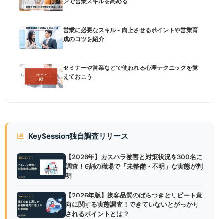
ンで営業スキルを高める
営業に必要なスキル - 向上させるポイントや営業育
成のコツを紹介
セミナーや営業などで使われる心理テクニックを覚
えておこう
KeySession独自調査リリース
【2026年】カスハラ被害と対策状況を300名に
調査！6割の職場で「未整備・不明」な実態が判
明
【2026年版】接客品質のばらつきとリピート意
向に関する実態調査！できていないとがっかり
されるポイントとは？