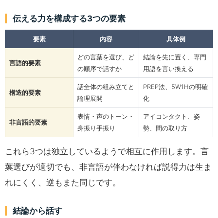
伝える力を構成する3つの要素
要素
内容
具体例
どの言葉を選び、ど
結論を先に置く、専門
言語的要素
の順序で話すか
用語を言い換える
話全体の組み立てと
PREP法、5W1Hの明確
構造的要素
論理展開
化
表情・声のトーン・
アイコンタクト、姿
非言語的要素
身振り手振り
勢、間の取り方
これら3つは独立しているようで相互に作用します。言
葉選びが適切でも、非言語が伴わなければ説得力は生ま
れにくく、逆もまた同じです。
結論から話す