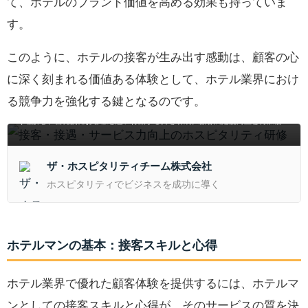
て、ホテルのブランド価値を高める効果も持っていま
す。
このように、ホテルの接客が生み出す感動は、顧客の心
に深く刻まれる価値ある体験として、ホテル業界におけ
接客・接遇・サービス力向上のホスピタリティ研修
る競争力を強化する鍵となるのです。
ワークショップとロールプレイを通じ、ホスピタリティの本質や文化的背景を深
く理解し、自発的にお客様を想い行動する力を養成。顧客満足度向上と付加価値
創出に直結する実践的6時間研修で、スタッフ一人ひとりのサービス力を飛躍的
に高めます。
ザ・ホスピタリティチーム株式会社
ホスピタリティでビジネスを成功に導く
ホテルマンの基本：接客スキルと心得
ホテル業界で優れた顧客体験を提供するには、ホテルマ
ンとしての接客スキルと心得が、そのサービスの質を決