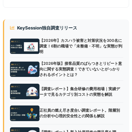
KeySession独自調査リリース
【2026年】カスハラ被害と対策状況を300名に
調査！6割の職場で「未整備・不明」な実態が判
明
【2026年版】接客品質のばらつきとリピート意
向に関する実態調査！できていないとがっかり
されるポイントとは？
【調査レポート】集合研修の費用相場｜実績デ
ータで見るカテゴリ別コストの実態を解説
正社員の燃え尽き度合い調査レポート。階層別
の分析や心理的安全性との関係も解説