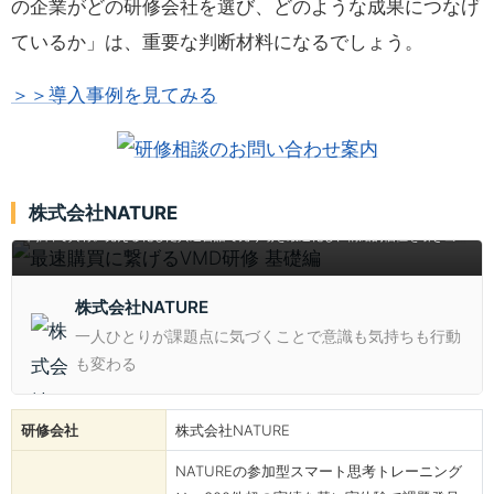
の企業がどの研修会社を選び、どのような成果につなげ
ているか」は、重要な判断材料になるでしょう。
＞＞導入事例を見てみる
最速購買に繋げるVMD研修 基礎編
株式会社NATURE
店舗の特徴と強みを活かし、参加型講義と演習を通じてVMDの基礎知識を1.5時
間/日で共有。見える化した共通言語で売り場を最適化し、情緒的価値を引き出
す行動動線を即実践。中堅社員や販売スタッフが課題に気づきモチベーションを
高め、入店促進とリピート購買を実現します。
株式会社NATURE
一人ひとりが課題点に気づくことで意識も気持ちも行動
も変わる
研修会社
株式会社NATURE
NATUREの参加型スマート思考トレーニング