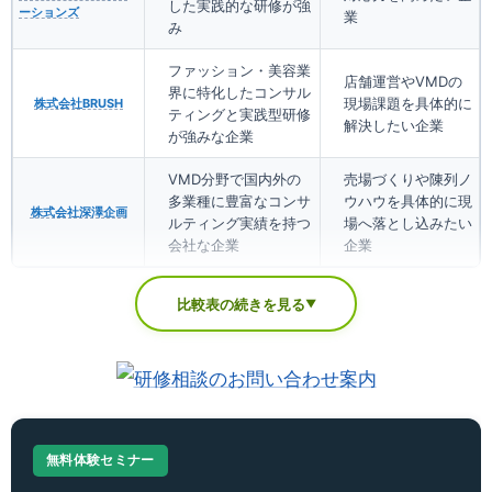
した実践的な研修が強
ーションズ
業
み
ファッション・美容業
店舗運営やVMDの
界に特化したコンサル
現場課題を具体的に
株式会社BRUSH
ティングと実践型研修
解決したい企業
が強みな企業
VMD分野で国内外の
売場づくりや陳列ノ
多業種に豊富なコンサ
ウハウを具体的に現
株式会社深澤企画
ルティング実績を持つ
場へ落とし込みたい
会社な企業
企業
比較表の続きを見る
▼
無料体験セミナー