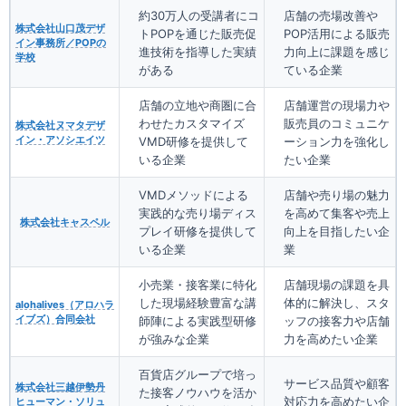
約30万人の受講者にコ
店舗の売場改善や
株式会社山口茂デザ
トPOPを通じた販売促
POP活用による販売
イン事務所／POPの
進技術を指導した実績
力向上に課題を感じ
学校
がある
ている企業
店舗の立地や商圏に合
店舗運営の現場力や
わせたカスタマイズ
販売員のコミュニケ
株式会社ヌマタデザ
イン・アソシエイツ
VMD研修を提供して
ーション力を強化し
いる企業
たい企業
VMDメソッドによる
店舗や売り場の魅力
実践的な売り場ディス
を高めて集客や売上
株式会社キャスペル
プレイ研修を提供して
向上を目指したい企
いる企業
業
小売業・接客業に特化
店舗現場の課題を具
した現場経験豊富な講
体的に解決し、スタ
alohalives（アロハラ
イブズ）合同会社
師陣による実践型研修
ッフの接客力や店舗
が強みな企業
力を高めたい企業
百貨店グループで培っ
サービス品質や顧客
株式会社三越伊勢丹
た接客ノウハウを活か
対応力を高めたい企
ヒューマン・ソリュ