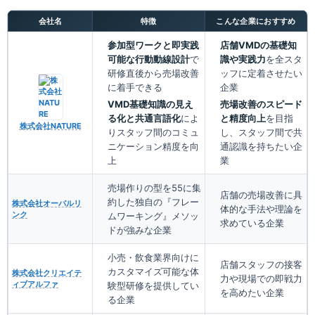
会社名
特徴
こんな企業におすすめ
参加型ワークと即実践
店舗VMDの基礎知
可能な行動動線設計
で
識や実践力
を全スタ
研修直後から売場改善
ッフに定着させたい
に着手できる
企業
VMD基礎知識の見え
売場改善のスピード
る化と共通言語化
によ
と精度向上
を目指
株式会社NATURE
りスタッフ間のコミュ
し、スタッフ間で共
ニケーション精度を向
通認識を持ちたい企
上
業
売場作りの型を55に集
店舗の売場改善に具
約した独自の『フレー
株式会社オーバルリ
体的な手法や理論を
ンク
ムワーキング』メソッ
求めている企業
ドが強みな企業
小売・飲食業界向けに
店舗スタッフの接客
カスタマイズ可能な体
株式会社クリエイテ
力や現場での即戦力
ィブアルファ
験型研修を提供してい
を高めたい企業
る企業