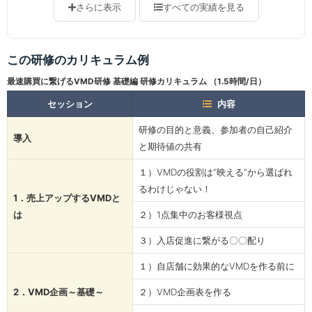
さらに表示
すべての実績を見る
この研修のカリキュラム例
最速購買に繋げるVMD研修 基礎編 研修カリキュラム （1.5時間/日）
セッション
内容
研修の目的と意義、参加者の自己紹介
導入
と期待値の共有
１）VMDの役割は“映える”から選ばれ
るわけじゃない！
1．売上アップするVMDと
は
２）1点集中のお客様視点
３）入店促進に繋がる〇〇配り
１）自店舗に効果的なVMDを作る前に
2．VMD企画～基礎～
２）VMD企画表を作る