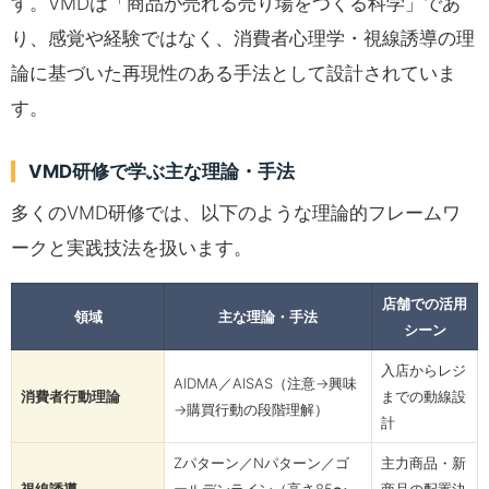
す。VMDは「商品が売れる売り場をつくる科学」であ
り、感覚や経験ではなく、消費者心理学・視線誘導の理
論に基づいた再現性のある手法として設計されていま
す。
VMD研修で学ぶ主な理論・手法
多くのVMD研修では、以下のような理論的フレームワ
ークと実践技法を扱います。
店舗での活用
領域
主な理論・手法
シーン
入店からレジ
AIDMA／AISAS（注意→興味
消費者行動理論
までの動線設
→購買行動の段階理解）
計
Zパターン／Nパターン／ゴ
主力商品・新