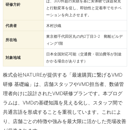
は、300件超の実績を基に実体験で課題発見
研修方針
と行動変革を促し、即効性と定着率でモチベ
ーションを向上させます。
代表者
木村沙織
東京都千代田区丸の内2丁目3-­2 郵船ビルデ
所在地
ィング1階
日本全国対応可能（交通費・宿泊費等が別途
対象地域
かかる場合があります）
株式会社NATUREが提供する「最速購買に繋げるVMD
研修 基礎編」は、店舗スタッフやVMD担当者、数値管
理者向けに設計されたVMD研修プランです。本プログ
ラムは、VMDの基礎知識を見える化し、スタッフ間で
共通言語を形成することを重視しています。これによ
り、店舗ごとの特徴や強みを最大限に活かした売場改善