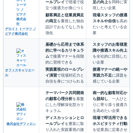
ールプレイ
で現場で役
足の向上
を同時に実
立つ接遇力が身につく
現したい企業
顧客満足と従業員満足
現場スタッフの接遇
の両立
を重視した独自
スキルや自信
を高め
設計でおもてなし力を
たいと考えている企
デロイト トーマツ ノ
強化
業
ビテク株式会社
基礎から応用まで体系
スタッフのお客様意
的に学べるカリキュラ
識や接遇スキル向上
ム
で接遇マナーを段階
を全社的に目指した
的に習得できる
い企業
実践重視のロールプレ
接遇マナーの統一や
オフィスキャリエー
イ演習
で現場対応力と
実践力不足
に課題を
ル
自信を身につけられる
感じている企業
テーマパーク共同開発
画一的な顧客対応か
の顧客心理分析
を基盤
ら脱却し
、一人ひと
にした理解深化型カリ
りに寄り添う接遇力
キュラム
を高めたい企業
ディスカッションとロ
現場で即活用できる
ールプレイ
を豊富に取
ホスピタリティ行動
株式会社デフィロン
り入れた実践重視の接
を従業員に定着させ