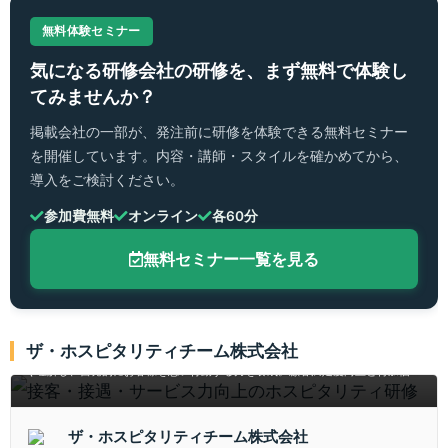
無料体験セミナー
気になる研修会社の研修を、まず無料で体験し
てみませんか？
掲載会社の一部が、発注前に研修を体験できる無料セミナー
を開催しています。内容・講師・スタイルを確かめてから、
導入をご検討ください。
参加費無料
オンライン
各60分
無料セミナー一覧を見る
接客・接遇・サービス力向上のホスピタリティ研修
ザ・ホスピタリティチーム株式会社
ワークショップとロールプレイを通じ、ホスピタリティの本質や文化的背景を深
く理解し、自発的にお客様を想い行動する力を養成。顧客満足度向上と付加価値
創出に直結する実践的6時間研修で、スタッフ一人ひとりのサービス力を飛躍的
に高めます。
ザ・ホスピタリティチーム株式会社