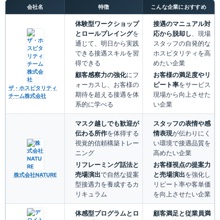
会社名
特徴
こんな企業におすすめ
体験型ワークショップ
接遇のマニュアル対
とロールプレイング
を
応から脱却し
、現場
通じて、明日から実践
スタッフの自発的な
できる接遇スキルを習
ホスピタリティを高
得できる
めたい企業
顧客感察力の強化
にフ
お客様の満足度やリ
ォーカスし、お客様の
ピート率
をサービス
ザ・ホスピタリティ
期待を超える接遇を体
現場から向上させた
チーム株式会社
系的に学べる
い企業
マスク越しでも歓迎が
スタッフの表情や感
伝わる所作
を体得する
情表現
が伝わりにく
視覚的信頼構築トレー
い環境で接遇品質を
ニング
高めたい企業
リフレーミング話法と
お客様視点の提案力
売場演出
で自然な提案
と売場演出
を強化し
株式会社NATURE
型接遇力を養成するカ
リピート率や客単価
リキュラム
を向上させたい企業
体感型プログラムとロ
顧客満足と従業員満