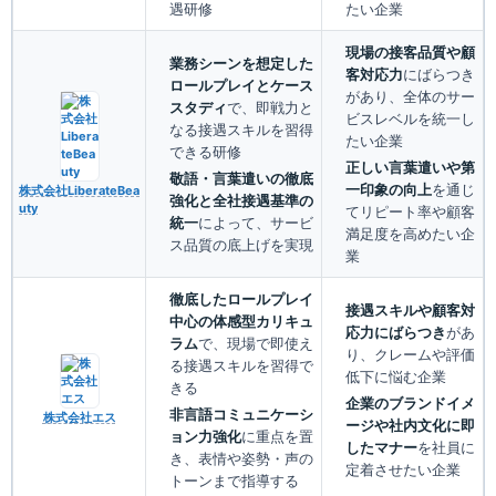
遇研修
たい企業
現場の接客品質や顧
業務シーンを想定した
客対応力
にばらつき
ロールプレイとケース
があり、全体のサー
スタディ
で、即戦力と
ビスレベルを統一し
なる接遇スキルを習得
たい企業
できる研修
正しい言葉遣いや第
敬語・言葉遣いの徹底
一印象の向上
を通じ
株式会社LiberateBea
強化と全社接遇基準の
uty
てリピート率や顧客
統一
によって、サービ
満足度を高めたい企
ス品質の底上げを実現
業
徹底したロールプレイ
接遇スキルや顧客対
中心の体感型カリキュ
応力にばらつき
があ
ラム
で、現場で即使え
り、クレームや評価
る接遇スキルを習得で
低下に悩む企業
きる
企業のブランドイメ
非言語コミュニケーシ
株式会社エス
ージや社内文化に即
ョン力強化
に重点を置
したマナー
を社員に
き、表情や姿勢・声の
定着させたい企業
トーンまで指導する