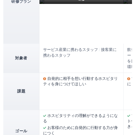
研修プラン
サービス産業に携わるスタッフ
/
接客業に
飲食
携わるスタッフ
ー
/
対象者
を目
環境
自発的に相手を想い行動するホスピタリ
ティを身につけてほしい
に「
課題
ホスピタリティの理解ができるようにな
る
トー
きる
お客様のために自発的に行動する力が身
ゴール
につく