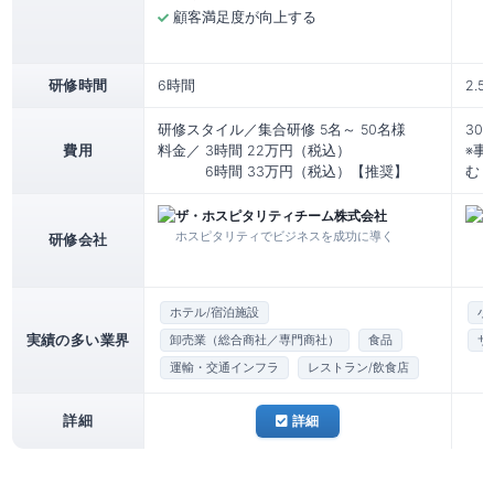
顧客満足度が向上する
研修時間
6時間
2.
研修スタイル／集合研修 5名～ 50名様
30
費用
料金／ 3時間 22万円（税込）
※事
6時間 33万円（税込）【推奨】
む
ザ・ホスピタリティチーム株式会社
株
ホスピタリティでビジネスを成功に導く
研修会社
ホテル/宿泊施設
小
実績の多い業界
卸売業（総合商社／専門商社）
食品
サ
運輸・交通インフラ
レストラン/飲食店
詳細
詳細