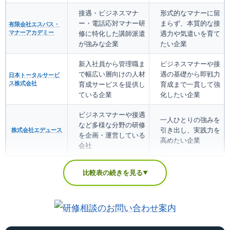
接遇・ビジネスマナ
形式的なマナーに留
ー・電話応対マナー研
まらず、本質的な接
有限会社エスパス・
マナーアカデミー
修に特化した講師派遣
遇力や気遣いを育て
が強みな企業
たい企業
新入社員から管理職ま
ビジネスマナーや接
で幅広い層向けの人材
遇の基礎から即戦力
日本トータルサービ
ス株式会社
育成サービスを提供し
育成まで一貫して強
ている企業
化したい企業
ビジネスマナーや接遇
一人ひとりの強みを
など多様な分野の研修
引き出し、実践力を
株式会社エデュース
を企画・運営している
高めたい企業
会社
比較表の続きを見る
▼